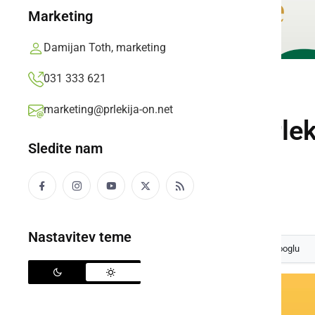
Marketing
Damijan Toth, marketing
031 333 621
KULTURA IN IZOBRAŽEVANJE
marketing@prlekija-on.net
Video Künštni Prlek
Sledite nam
Künštni Prleki
Dejan Razlag,
torek, 2. september 2008 ob 16:45
Nastavitev teme
Izberite
Prlekijo
kot svoj prednostni vir na Googlu