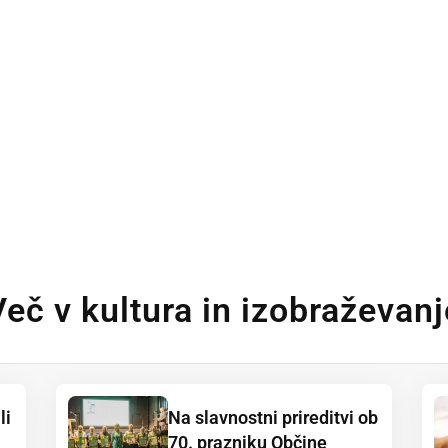
Več v kultura in izobraževanj
li
Na slavnostni prireditvi ob
70. prazniku Občine