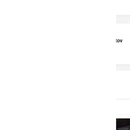
druženje vaščanov
Uspehi mladih
ljutomerskih talentov
navdih za celotno
skupnost