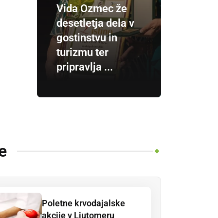
Vida Ozmec že
desetletja dela v
gostinstvu in
turizmu ter
pripravlja ...
e
Poletne krvodajalske
akcije v Ljutomeru