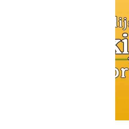
Video Künštni Prleki