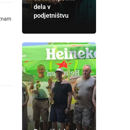
dela v
podjetništvu
eznam