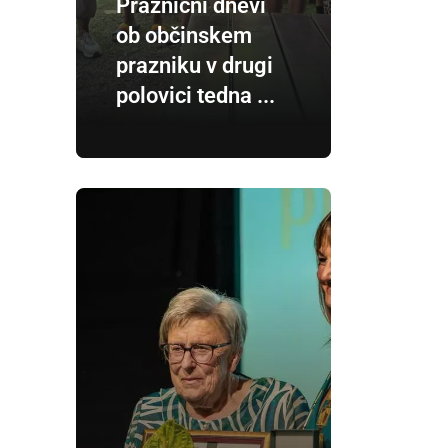
Praznični dnevi
ob občinskem
prazniku v drugi
polovici tedna ...