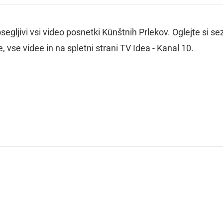
egljivi vsi video posnetki Künštnih Prlekov. Oglejte si s
e, vse videe in na spletni strani
TV Idea - Kanal 10
.
dly