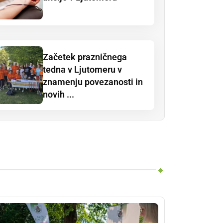
Začetek prazničnega
tedna v Ljutomeru v
znamenju povezanosti in
novih ...