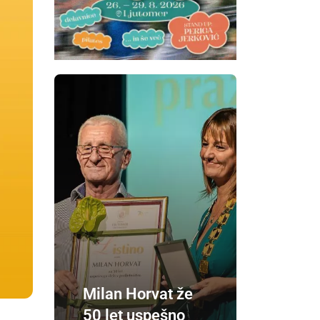
Milan Horvat že
50 let uspešno