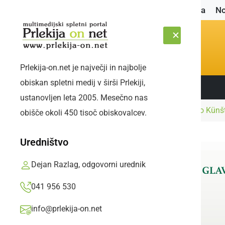
Naslovnica
No
Prlekija-on.net je največji in najbolje
obiskan spletni medij v širši Prlekiji,
Sledite nam:
ČETRTEK, 6. AVGUST 2026
ustanovljen leta 2005. Mesečno nas
Naslovnica
Kultura in izobraževanje
Video Künšt
obišče okoli 450 tisoč obiskovalcev.
Uredništvo
Dejan Razlag, odgovorni urednik
041 956 530
info@prlekija-on.net