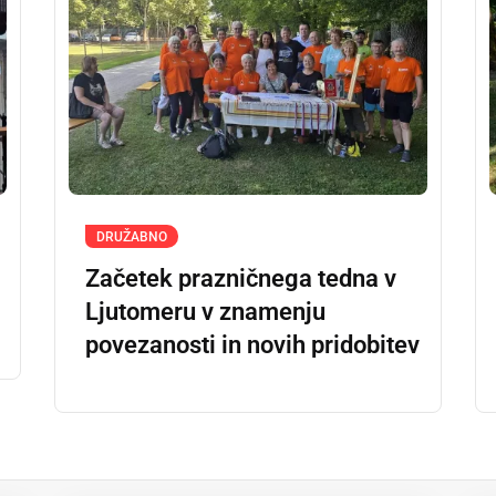
DRUŽABNO
Začetek prazničnega tedna v
Ljutomeru v znamenju
povezanosti in novih pridobitev