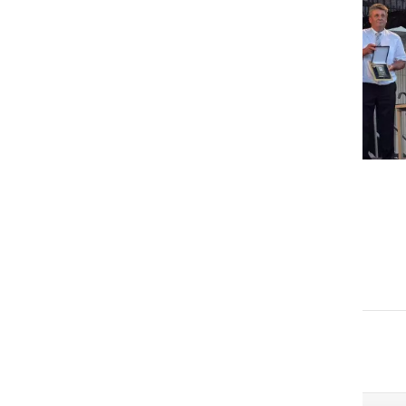
GOSPODARSTVO
Obrtnik leta 2026 je Milan
Horvat