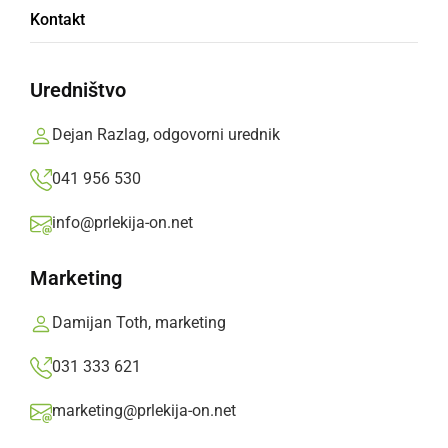
Kontakt
Občina Križevci
Uredništvo
Prlekija-on.net,
torek, 9. september 2008 ob 13:10
Dejan Razlag, odgovorni urednik
»
Izberite
Prlekijo
kot svoj prednostni vir na Googlu
041 956 530
info@prlekija-on.net
Marketing
Damijan Toth, marketing
031 333 621
marketing@prlekija-on.net