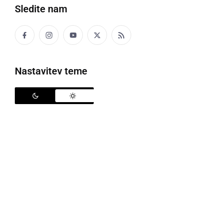
Občinsko priznanje zdravnici Ljubici Gašparac
Sledite nam
Občina Križevci ima možnost do leta 2013 iz
Evropskega sklada za regionalni razvoj dobiti še
Nastavitev teme
942.474 evrov
Pred desetletjem so novo občino ustanovili tudi v
Križevcih pri Ljutomeru, s soudeležbo nepovratnih
sredstev države in Evropske unije pa so se lotili
številnih investicij. Tako so letos dokončali
novogradnjo šestoddelčnega vrtca, katerega
pogodbena vrednost je 1,76 milijona evrov. Zgradili
so most v Stari Novi vasi, nadaljujejo pa tudi
izgradnjo kanalizacijskega omrežja. Tako bodo za