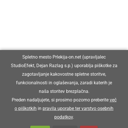
Prlekiji.
Vpisan je v razvid medijev, ki ga vodi Ministrstvo za kulturo
Republike Slovenije, pod zaporedno številko 1529.
Glavni in odgovorni urednik:
Spletno mesto Prlekija-on.net (upravljalec
Dejan Razlag
StudioEfekt, Dejan Razlag s.p.) uporablja piškotke za
info@prlekija-on.net
zagotavljanje kakovostne spletne storitve,
funkcionalnosti in oglaševanja, zaradi katerih je
naša storitev brezplačna.
Preden nadaljujete, si prosimo pozorno preberite
več
o piškotkih
in
pravila uporabe ter varstvo osebnih
© Prlekija-on.net | 2005 - 2026 | Vse pravice pridržane |
podatkov
.
info@prlekija-on.net