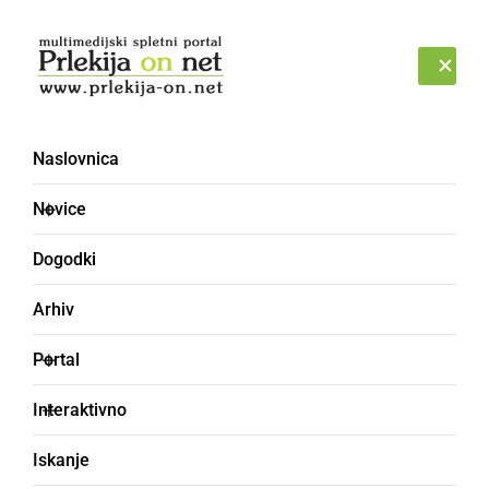
Prijava
SOBOTA, 8. AVGUST 2026
Naslovnica
Novice
Dogodki
Arhiv
GOSPODARSTVO
Portal
Občinsko priznanje
Interaktivno
zdravnici Ljubici
Iskanje
Gašparac