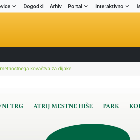
vice
Dogodki
Arhiv
Portal
Interaktivno
I
umetnostnega kovaštva za dijake