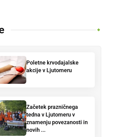
e
Poletne krvodajalske
akcije v Ljutomeru
Začetek prazničnega
tedna v Ljutomeru v
znamenju povezanosti in
novih ...