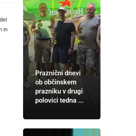
del
m in
i
Praznični dnevi
ob občinskem
prazniku v drugi
polovici tedna ...