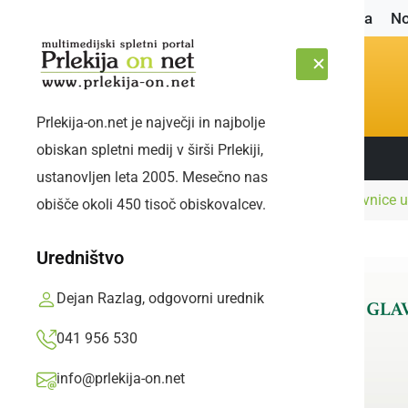
Naslovnica
No
Prlekija-on.net je največji in najbolje
obiskan spletni medij v širši Prlekiji,
Sledite nam:
ČETRTEK, 6. AVGUST 2026
ustanovljen leta 2005. Mesečno nas
Naslovnica
Kultura in izobraževanje
Delavnice 
obišče okoli 450 tisoč obiskovalcev.
Uredništvo
Dejan Razlag, odgovorni urednik
041 956 530
info@prlekija-on.net