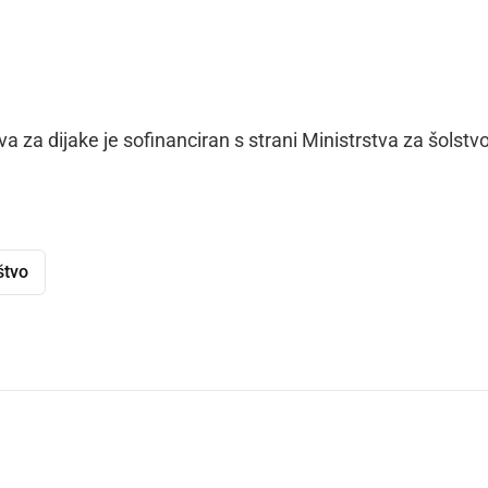
a dijake je sofinanciran s strani Ministrstva za šolstvo
štvo
dly