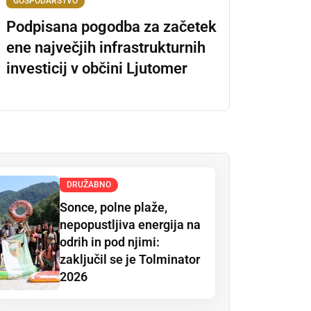
GOSPODARSTVO
Podpisana pogodba za začetek
ene največjih infrastrukturnih
investicij v občini Ljutomer
DRUŽABNO
Sonce, polne plaže,
nepopustljiva energija na
odrih in pod njimi:
zaključil se je Tolminator
2026