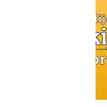
Delavnice umetnostnega kovaštva za dijake