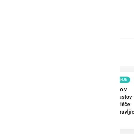
GOSPODARSTVO
Obrtnik leta 2026 je Milan
Horvat
KULTURA IN IZOBRAŽEVANJE
Ljutomerski park bo v
senci mogočnih hrastov
znova postal prizorišče
poletnih otroških pravlji