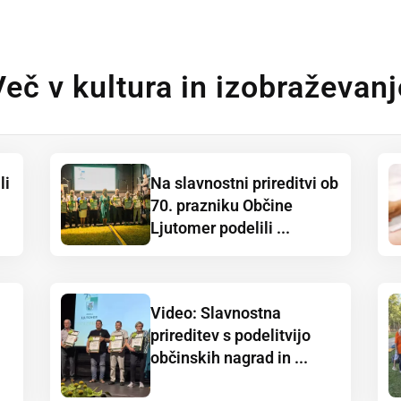
Več v kultura in izobraževanj
li
Na slavnostni prireditvi ob
70. prazniku Občine
Ljutomer podelili ...
Video: Slavnostna
prireditev s podelitvijo
občinskih nagrad in ...