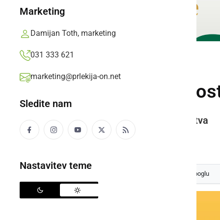
Marketing
Damijan Toth, marketing
031 333 621
KULTURA IN IZOBRAŽEVANJE
marketing@prlekija-on.net
Delavnice umetnost
Sledite nam
Delavnice umetnostnega kovaštva
Tatjana Vokić,
torek, 16. september 2008 ob 15:27
Nastavitev teme
Izberite
Prlekijo
kot svoj prednostni vir na Googlu