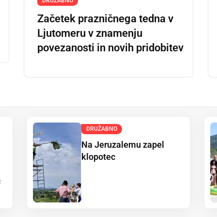
DRUŽABNO
Začetek prazničnega tedna v
Ljutomeru v znamenju
povezanosti in novih pridobitev
DRUŽABNO
Na Jeruzalemu zapel
klopotec
c