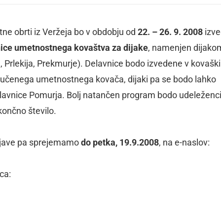
e obrti iz Veržeja bo v obdobju od
22. – 26. 9. 2008
izve
ice umetnostnega kovaštva za dijake
, namenjen dijako
, Prlekija, Prekmurje). Delavnice bodo izvedene v kovaški
učenega umetnostnega kovača, dijaki pa se bodo lahko
delavnice Pomurja. Bolj natančen program bodo udeleženc
 končno število.
rijave pa sprejemamo
do petka, 19.9.2008
, na e-naslov:
ca: