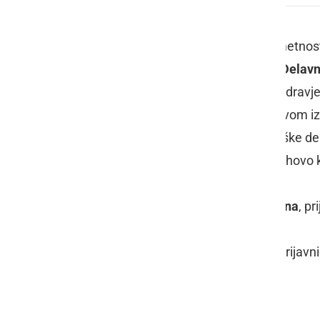
Center DUO – Center domače in umetnostn
izobraževalni program z naslovom
Delavn
dijakinjam SV Slovenije (Spodnje Podravje
delavnici Centra DUO pod mentorstvom iz
udeležili tudi ekskurzij v druge kovaške 
prejeli ob prijavi, ko bo tudi znano njihovo
Udeležba na delavnicah je
brezplačna
, p
center.duo[at]siol.net.
V priponkah sta priložena vabilo in prijavni