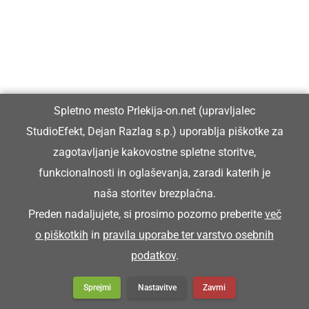
Spletno mesto Prlekija-on.net (upravljalec
StudioEfekt, Dejan Razlag s.p.) uporablja piškotke za
zagotavljanje kakovostne spletne storitve,
funkcionalnosti in oglaševanja, zaradi katerih je
naša storitev brezplačna.
Preden nadaljujete, si prosimo pozorno preberite
več
o piškotkih
in
pravila uporabe ter varstvo osebnih
podatkov
.
Sprejmi
Nastavitve
Zavrni