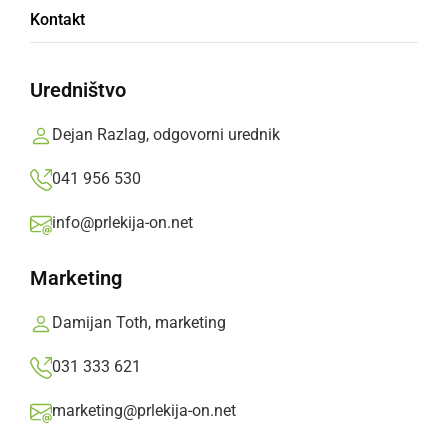
Kontakt
Marjan Dovečar,
ponedeljek, 20. januar 2014 ob 19:53
Uredništvo
»
Izberite
Prlekijo
kot svoj prednostni vir na Googlu
Dejan Razlag, odgovorni urednik
041 956 530
info@prlekija-on.net
Marketing
Damijan Toth, marketing
031 333 621
marketing@prlekija-on.net
Prireditve so se udeležile tudi vinske kraljice