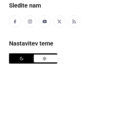
Sledite nam
Na Kogu je tudi letos potekala prireditev
Antonovanje na Kogu
, katera je namenjena
počastitvi zavetnika prašičerejcev
Antona
Nastavitev teme
Puščavnika
. V okvirju Antonovanja je v soboto, 11.
januarja, potekal kulinarični dogodek \"čurke in
vino\", katere namen je bil najti in izbrati vino, ki se
najbolje ujema z okusom črnih, sivih in belih čurk. Za
poizkusiti je bilo možno 26 vin, med katerimi se je s
črnimi čurkami najbolje ujemal Zweigelt Turistične
kmetije Hlebec, z belimi Penina Sec iz Kleti P&F, z
belimi pa Mitja\'s Traminec iz Kleti P&F.
Prav tako v soboto, 11. januarja, je v cerkvi sv.