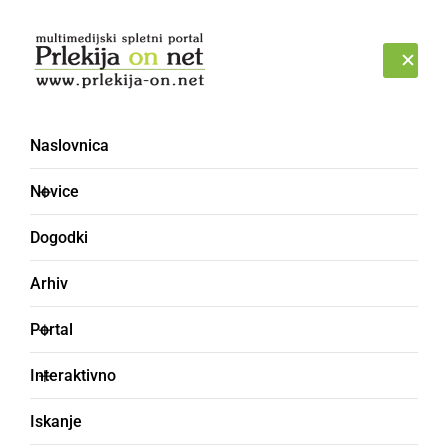
Prijava
PETEK, 7. AVGUST 2026
Naslovnica
Novice
Dogodki
Arhiv
DRUŽABNO
Portal
Antonovanje na Kogu
Interaktivno
Osrednji dogodek Antonovanja je bila tudi
Iskanje
letos že tradicionalna, 5. Čurkarijada