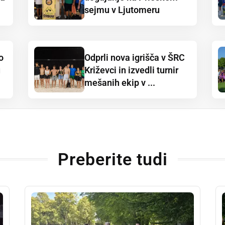
sejmu v Ljutomeru
o
Odprli nova igrišča v ŠRC
u
Križevci in izvedli turnir
mešanih ekip v ...
Preberite tudi