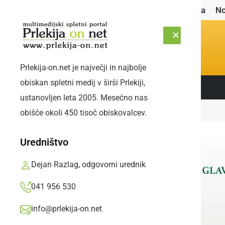
Naslovnica
No
Prlekija-on.net je največji in najbolje
obiskan spletni medij v širši Prlekiji,
Sledite nam:
ČETRTEK, 6. AVGUST 2026
ustanovljen leta 2005. Mesečno nas
Naslovnica
Šport
Jesenski test hoje
obišče okoli 450 tisoč obiskovalcev.
Uredništvo
Dejan Razlag, odgovorni urednik
041 956 530
info@prlekija-on.net