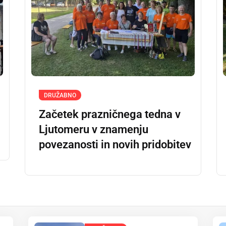
DRUŽABNO
Začetek prazničnega tedna v
Ljutomeru v znamenju
povezanosti in novih pridobitev