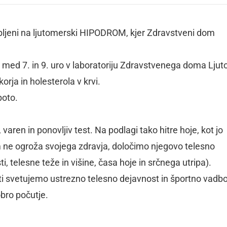
abljeni na ljutomerski HIPODROM, kjer Zdravstveni dom
e med 7. in 9. uro v laboratoriju Zdravstvenega doma Lju
rja in holesterola v krvi.
boto.
aren in ponovljiv test. Na podlagi tako hitre hoje, kot jo
ne ogroža svojega zdravja, določimo njegovo telesno
, telesne teže in višine, časa hoje in srčnega utripa).
i svetujemo ustrezno telesno dejavnost in športno vadbo,
bro počutje.