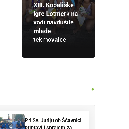
XIII. Kopališke
igre Lotmerk na
vodi navdušile
mlade
tekmovalce
Pri Sv. Juriju ob Ščavnici
pripravili sprejem za