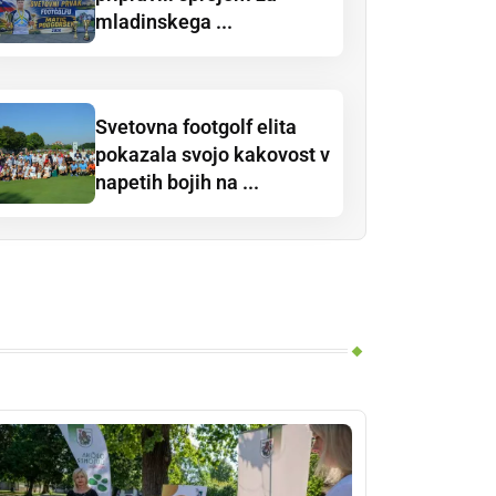
mladinskega ...
Svetovna footgolf elita
pokazala svojo kakovost v
napetih bojih na ...