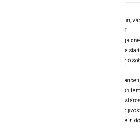
V soboto, 11. oktobra 2008 ob 9.00 uri, v
Ljutomer prireja jesenski TEST HOJE.
Vsi udeleženci testa hoje lahko istega dn
opravijo brezplačno kontrolo krvnega sladko
V primeru dežja bo test hoje naslednjo so
Test hoje na 2 km je enostaven, natančen, v
posamezen udeleženec zmore, da pri tem 
zmogljivost (z upoštevanjem spola, starosti
Na osnovi ugotovljene telesne zmogljivost
bo izboljšala posameznikovo zdravje in do