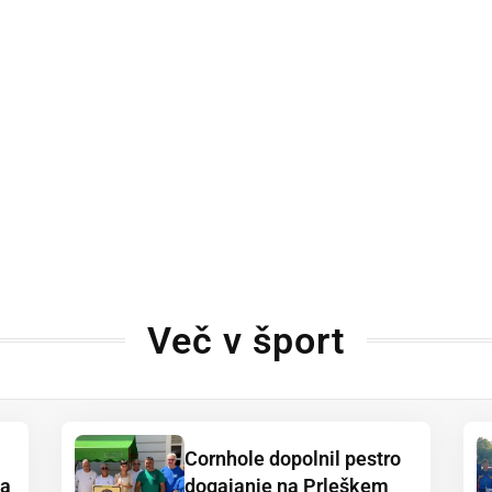
Več v šport
Cornhole dopolnil pestro
ja
dogajanje na Prleškem