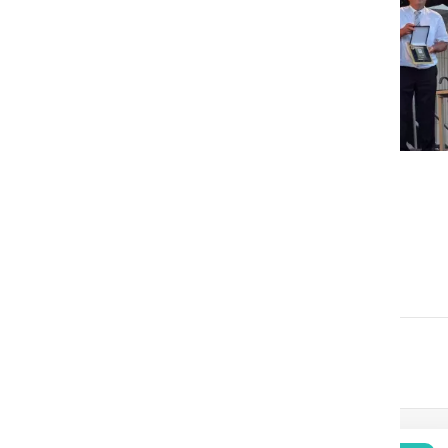
GOSPODARSTVO
Obrtnik leta 2026 je Milan
Horvat