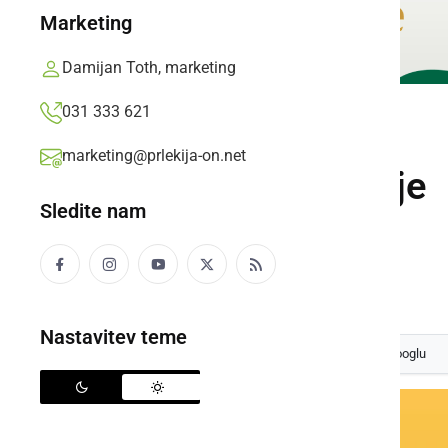
Marketing
Damijan Toth, marketing
031 333 621
ŠPORT
marketing@prlekija-on.net
Jesenski test hoje
Sledite nam
Jesenski test hoje
Damjan Bogdan,
torek, 7. oktober 2008 ob 19:33
Nastavitev teme
Izberite
Prlekijo
kot svoj prednostni vir na Googlu