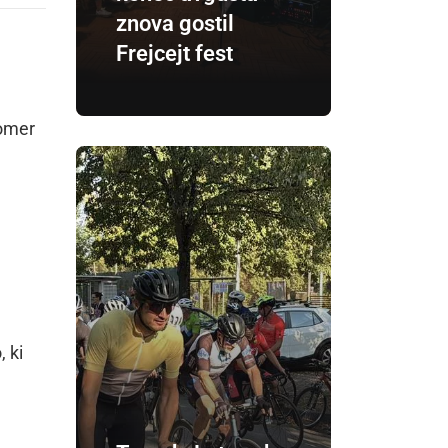
znova gostil
Frejcejt fest
tomer
 ki