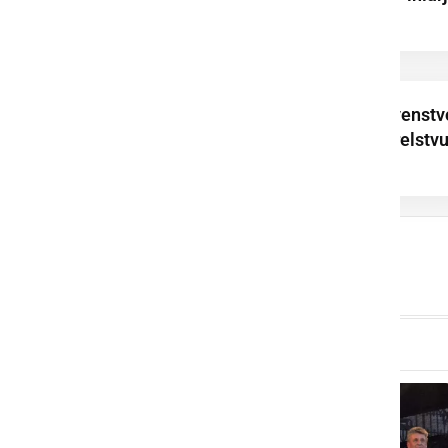
v balinanju
Zaključilo se je prvenstv
lovskih družin v strelstv