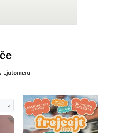
eče
 v Ljutomeru
»