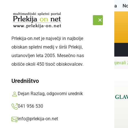
Naslovnica
No
Prlekija-on.net je največji in najbolje
obiskan spletni medij v širši Prlekiji,
Sledite nam:
PETEK, 7. AVGUST 2026
ustanovljen leta 2005. Mesečno nas
Naslovnica
Narava
Gasilci s streh odstranjevali
obišče okoli 450 tisoč obiskovalcev.
Uredništvo
Dejan Razlag, odgovorni urednik
041 956 530
info@prlekija-on.net