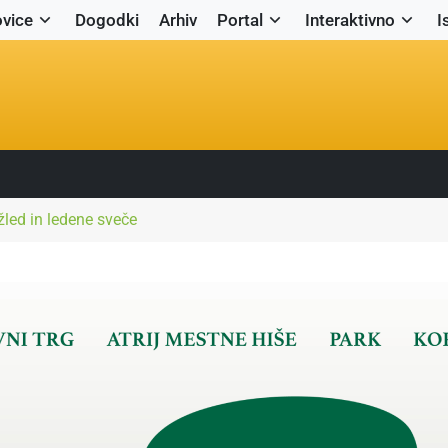
vice
Dogodki
Arhiv
Portal
Interaktivno
I
 žled in ledene sveče