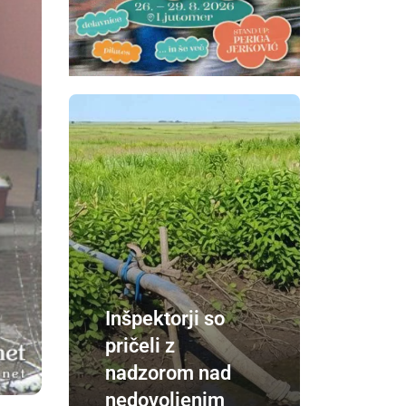
Inšpektorji so
pričeli z
nadzorom nad
nedovoljenim