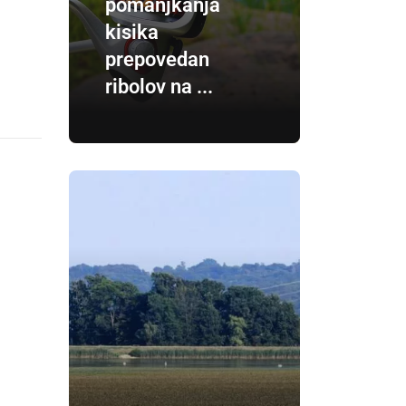
pomanjkanja
kisika
prepovedan
ribolov na ...