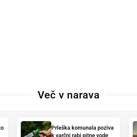
Več v narava
to
Prleška komunala poziva
k varčni rabi pitne vode