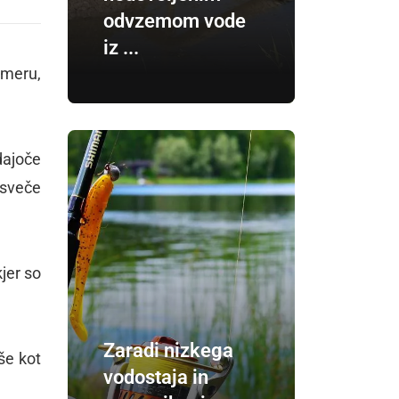
odvzemom vode
iz ...
omeru,
dajoče
 sveče
jer so
Zaradi nizkega
jše kot
vodostaja in