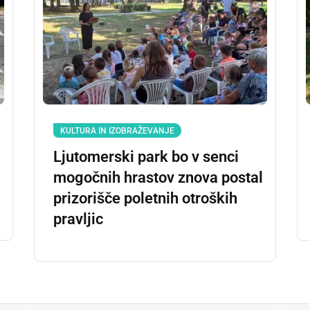
KULTURA IN IZOBRAŽEVANJE
Ljutomerski park bo v senci
mogočnih hrastov znova postal
prizorišče poletnih otroških
pravljic