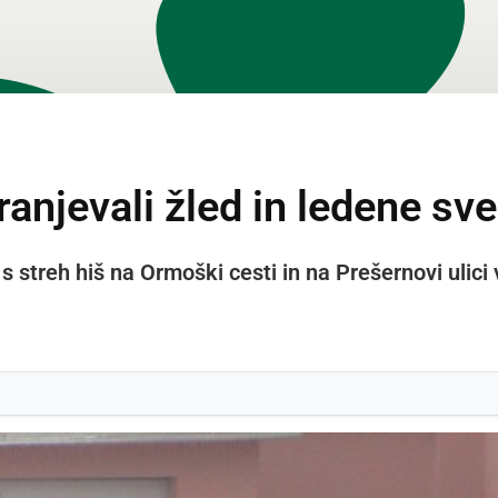
ranjevali žled in ledene sv
 s streh hiš na Ormoški cesti in na Prešernovi ulici