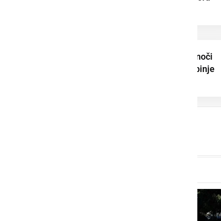
zabeležili 346 ...
Na Jeruzalemu ponoči
zabeležili 29,4 stopinje
Celzija