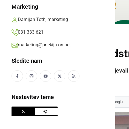
Marketing
Damijan Toth, marketing
031 333 621
NARAVA
marketing@prlekija-on.net
Gasilci s streh odst
Sledite nam
Žled in ledene sveče so odstranjevali
Prlekija-on.net,
sreda, 5. februar 2014 ob 12:56
Nastavitev teme
Izberite
Prlekijo
kot svoj prednostni vir na Googlu