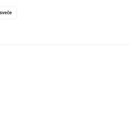
 sveče
dly