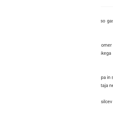
Ljutomerski gasilci so priskočili na pomoč
V sredo, 5. februarja, okoli 9. ure, so 
odstranjevali žled.
Ob 13.40 uri pa so gasilci PGD Ljutomer 
ledene sveča s strehe stanovanjskega
odstranili.
V teh dneh sicer z marsikaterega kapa in 
strehe nagnjene čez pločnike in obstaja 
Danes je tudi nekaj ljutomerskih gasilce
pri nas.