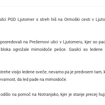
gasilci PGD Ljutomer s streh hiš na Ormoški cesti v Ljut
posredovali na Prešernovi ulici v Ljutomeru, kjer so pa
 bloka ogrožale mimoidoče pešce. Gasilci so ledene
strehe visijo ledene sveče, nevarno pa je predvsem tam, k
nevarnost, da led pade na mimoidoče.
v
odšlo na pomoč na Notranjsko
, kjer je stanje precej hu