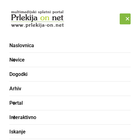
Prijava
PETEK, 7. AVGUST 2026
Naslovnica
Novice
Dogodki
Arhiv
KULTURA IN IZOBRAŽEVANJE
Portal
Komedije polnijo
Interaktivno
dvorane
Iskanje