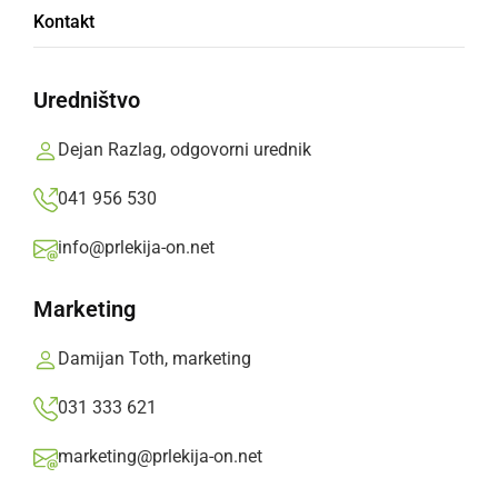
Komedije polnijo dvorane
Kontakt
Prlekija-on.net,
torek, 4. november 2008 ob 09:16
Uredništvo
»
Izberite
Prlekijo
kot svoj prednostni vir na Googlu
Dejan Razlag, odgovorni urednik
041 956 530
info@prlekija-on.net
Marketing
Damijan Toth, marketing
031 333 621
marketing@prlekija-on.net
Komedije polnijo dvorane