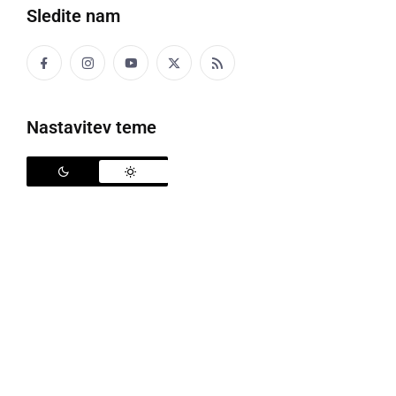
Sledite nam
Športno-izobraževalni center Ljutomer bo zgrajen
do februarja, šola, vrtec in telovadnica v Stročji vasi
pa maja prihodnje leto.
Nastavitev teme
V ljutomerski občini trenutno gradijo dva velika
objekta, pomembna za izobraževanje in šport
mladine in tudi odraslih. Pri Gimnaziji Franca
Miklošiča v Ljutomeru se je na podlagi javno-
zasebnega partnerstva med občino Ljutomer in
podjetjem Gradis GP Gradnje Ptuj že avgusta pričela
gradnja športno-izobraževalnega centra, ki bo
dopoldne na razpolago za vadbo gimnazijcev,
popoldne in ob vikendih pa za šport in rekreacijo