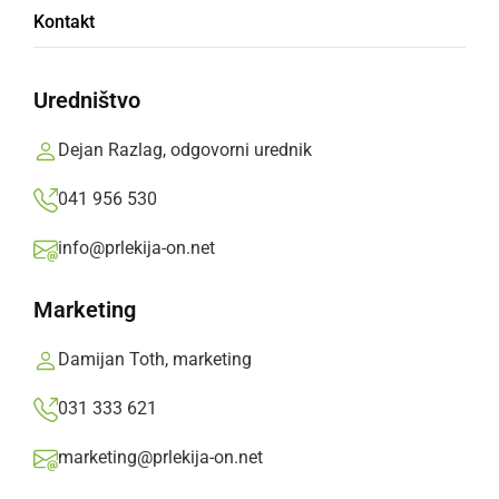
Sodobna športna dvorana
Kontakt
Prlekija-on.net,
četrtek, 20. november 2008 ob 07:22
Uredništvo
»
Izberite
Prlekijo
kot svoj prednostni vir na Googlu
Dejan Razlag, odgovorni urednik
041 956 530
info@prlekija-on.net
Marketing
Damijan Toth, marketing
031 333 621
marketing@prlekija-on.net
Uporaba centra 37 tisoč evrov mesečno