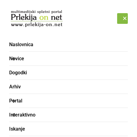
Prijava
PONEDELJEK, 10. AVGUST 2026
Naslovnica
Novice
Dogodki
Arhiv
GOSPODARSTVO
Portal
Uporaba centra 37 tisoč
Interaktivno
evrov mesečno
Iskanje