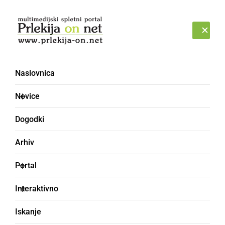
Prijava
ČETRTEK, 6. AVGUST 2026
Naslovnica
Novice
Dogodki
Arhiv
GOSPODARSTVO
Portal
Mladi parlamentarci v
Interaktivno
Bratislavi
Iskanje