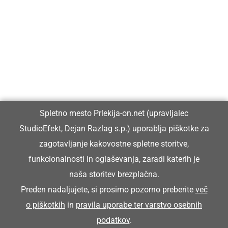
Prlekija-on.net je največji in najbolje obiskan spletni medij v
Prlekiji.
Vpisan je v razvid medijev, ki ga vodi Ministrstvo za kulturo
Republike Slovenije, pod zaporedno številko 1529.
Glavni in odgovorni urednik:
Spletno mesto Prlekija-on.net (upravljalec
Dejan Razlag
StudioEfekt, Dejan Razlag s.p.) uporablja piškotke za
info@prlekija-on.net
zagotavljanje kakovostne spletne storitve,
funkcionalnosti in oglaševanja, zaradi katerih je
naša storitev brezplačna.
Preden nadaljujete, si prosimo pozorno preberite
več
o piškotkih
in
pravila uporabe ter varstvo osebnih
© Prlekija-on.net | 2005 - 2026 | Vse pravice pridržane |
podatkov
.