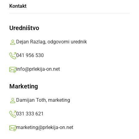
Mladi parlamentarci v Bratislavi
Kontakt
Prlekija-on.net,
petek, 21. november 2008 ob 05:22
Uredništvo
»
Izberite
Prlekijo
kot svoj prednostni vir na Googlu
Dejan Razlag, odgovorni urednik
041 956 530
info@prlekija-on.net
Marketing
Damijan Toth, marketing
031 333 621
marketing@prlekija-on.net
Mladi parlamentarci v Bratislavi