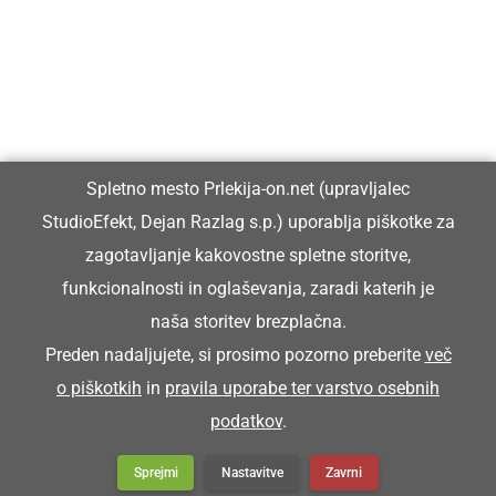
Vpisan je v razvid medijev, ki ga vodi Ministrstvo za kulturo
Republike Slovenije, pod zaporedno številko 1529.
Glavni in odgovorni urednik:
Spletno mesto Prlekija-on.net (upravljalec
Dejan Razlag
StudioEfekt, Dejan Razlag s.p.) uporablja piškotke za
info@prlekija-on.net
zagotavljanje kakovostne spletne storitve,
funkcionalnosti in oglaševanja, zaradi katerih je
naša storitev brezplačna.
Preden nadaljujete, si prosimo pozorno preberite
več
o piškotkih
in
pravila uporabe ter varstvo osebnih
© Prlekija-on.net | 2005 - 2026 | Vse pravice pridržane |
podatkov
.
info@prlekija-on.net
Splošni pogoji
•
Izjava o zasebnosti
•
Piškotki
Oglaševanje
Sprejmi
Nastavitve
Zavrni