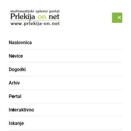
Prijava
NEDELJA, 9. AVGUST 2026
Naslovnica
Novice
Dogodki
Arhiv
ŠPORT
Portal
Med nagrajenci tudi
Interaktivno
Aleksander Gracin iz
Iskanje
Ljutomera