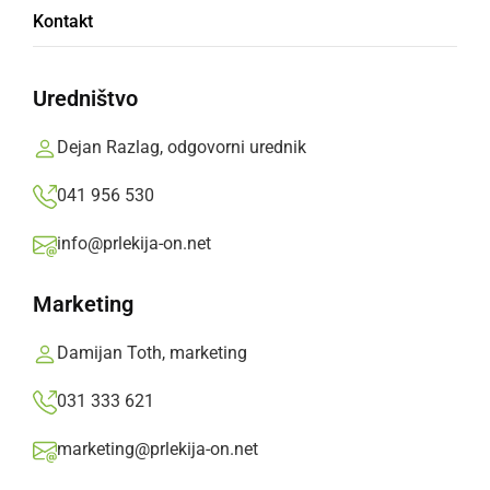
Kontakt
Med nagrajenci tudi Aleksander Gracin iz
Ljutomera
Uredništvo
Prlekija-on.net,
torek, 25. november 2008 ob 10:35
Dejan Razlag, odgovorni urednik
041 956 530
»
Izberite
Prlekijo
kot svoj prednostni vir na Googlu
info@prlekija-on.net
Marketing
Damijan Toth, marketing
031 333 621
marketing@prlekija-on.net