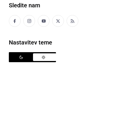
Sledite nam
po zakonodaji mora imeti vsaj enega podžupana, za
imenovanje pa se je odločil šele z nastopom
mandata poslanca v državnem zboru. Jurša se je
odločil za dva podžupana, 69-letnega Jožeta
Nastavitev teme
Klemenčiča (Desus) in 55-letnega Franca Slokana
(SD). Klemenčič bo na decembrski seji
ljutomerskega občinskega sveta prvič sedel v
svetniško klop, saj ga je šele pred kratkim komisija
za mandatna vprašanja, volitve in imenovanja
potrdila za naslednika Marije Gjerkeš Dugonik, ki je
26. septembra nepreklicno odstopila s položaja
občinske svetnice.
Klemenčič, nekoč vodja Obrtne zadruge Prlekija in