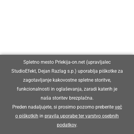
Prlekija-on.net je največji in najbolje obiskan spletni medij v
Prlekiji.
Vpisan je v razvid medijev, ki ga vodi Ministrstvo za kulturo
Republike Slovenije, pod zaporedno številko 1529.
Glavni in odgovorni urednik:
Spletno mesto Prlekija-on.net (upravljalec
Dejan Razlag
StudioEfekt, Dejan Razlag s.p.) uporablja piškotke za
info@prlekija-on.net
zagotavljanje kakovostne spletne storitve,
funkcionalnosti in oglaševanja, zaradi katerih je
naša storitev brezplačna.
Preden nadaljujete, si prosimo pozorno preberite
več
o piškotkih
in
pravila uporabe ter varstvo osebnih
© Prlekija-on.net | 2005 - 2026 | Vse pravice pridržane |
podatkov
.
info@prlekija-on.net