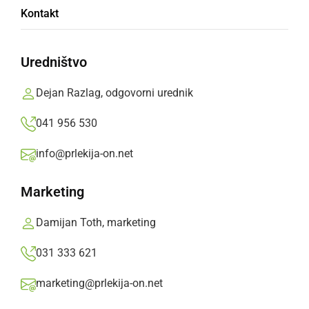
»
Izberite
Prlekijo
kot svoj prednostni vir na Googlu
Kontakt
Uredništvo
Dejan Razlag, odgovorni urednik
041 956 530
info@prlekija-on.net
Marketing
Jurša se je odločil za dva podžupana
Damijan Toth, marketing
031 333 621
Služba Vlade Republike Slovenije za lokalno
marketing@prlekija-on.net
samoupravo in regionalno politiko je ljutomerskega
župana Franca Juršo že sredi poletja obvestila, da