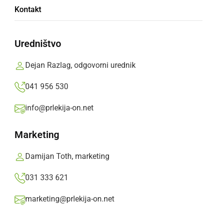
Utrinki iz družinskega izleta v živalski vrt
Kontakt
Sikaluzoo v Boračevi
Nuša Novak,
petek, 13. junij 2014 ob 00:01
Uredništvo
Dejan Razlag, odgovorni urednik
»
Izberite
Prlekijo
kot svoj prednostni vir na Googlu
041 956 530
info@prlekija-on.net
Marketing
Damijan Toth, marketing
031 333 621
marketing@prlekija-on.net