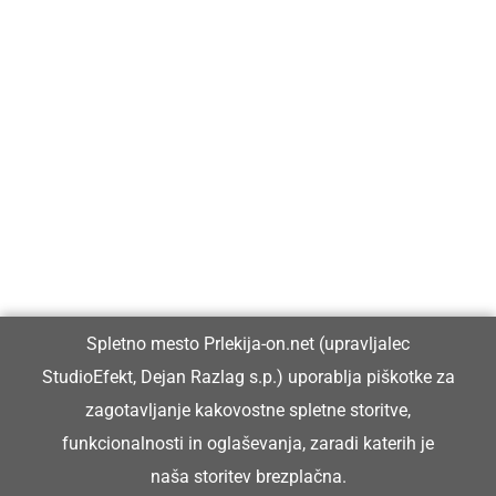
Prlekija-on.net je največji in najbolje obiskan spletni medij v
Prlekiji.
Vpisan je v razvid medijev, ki ga vodi Ministrstvo za kulturo
Republike Slovenije, pod zaporedno številko 1529.
Glavni in odgovorni urednik:
Spletno mesto Prlekija-on.net (upravljalec
Dejan Razlag
StudioEfekt, Dejan Razlag s.p.) uporablja piškotke za
info@prlekija-on.net
zagotavljanje kakovostne spletne storitve,
funkcionalnosti in oglaševanja, zaradi katerih je
naša storitev brezplačna.