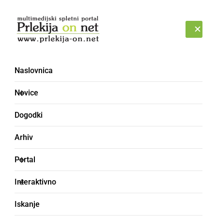
Prijava
NEDELJA, 9. AVGUST 2026
Naslovnica
Novice
Dogodki
Arhiv
NAJMLAJŠI
Portal
Družinski izlet v živalski
Interaktivno
vrt Sikaluzoo
Iskanje