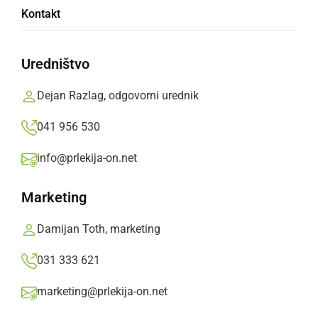
Strela je bila usodna za mogočen hrast v
Kontakt
gozdu ob Kostanjevici med Mekotnjakom in
Cezanjevci
Uredništvo
Prlekija-on.net,
nedelja, 15. junij 2014 ob 00:45
Dejan Razlag, odgovorni urednik
»
041 956 530
Izberite
Prlekijo
kot svoj prednostni vir na Googlu
info@prlekija-on.net
Marketing
Damijan Toth, marketing
031 333 621
marketing@prlekija-on.net