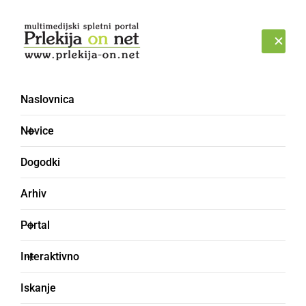
Prijava
SOBOTA, 8. AVGUST 2026
Naslovnica
Novice
Dogodki
Arhiv
NARAVA
Portal
Strela razklala mogočen
Interaktivno
hrast
Iskanje