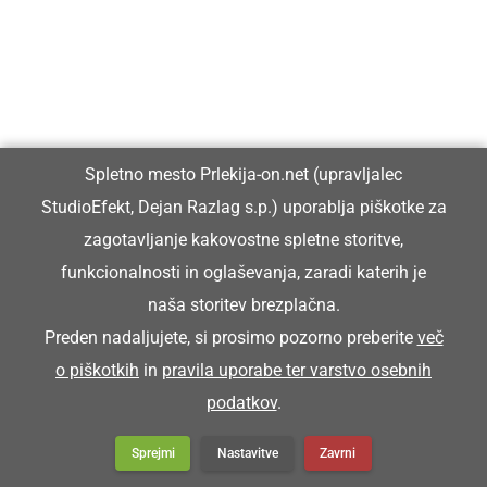
Spletno mesto Prlekija-on.net (upravljalec
StudioEfekt, Dejan Razlag s.p.) uporablja piškotke za
zagotavljanje kakovostne spletne storitve,
funkcionalnosti in oglaševanja, zaradi katerih je
naša storitev brezplačna.
Preden nadaljujete, si prosimo pozorno preberite
več
o piškotkih
in
pravila uporabe ter varstvo osebnih
podatkov
.
Sprejmi
Nastavitve
Zavrni