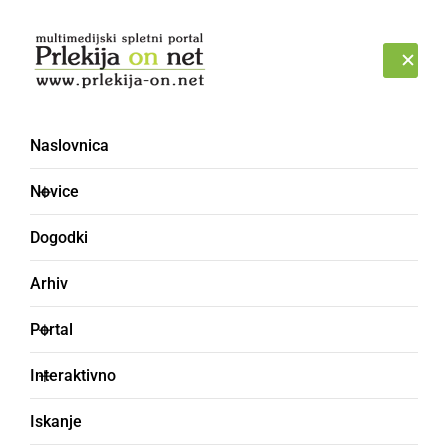
Prijava
SOBOTA, 8. AVGUST 2026
Naslovnica
Novice
Dogodki
Arhiv
POLITIKA
Portal
23. redna seja
Interaktivno
Občinskega sveta
Iskanje
Občine Ljutomer