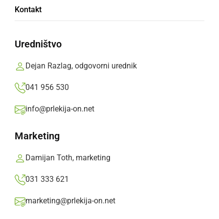
Kontakt
V Ljutomeru je potekala 23. redna seja
Občinskega sveta Občine Ljutomer
Uredništvo
Prlekija-on.net,
petek, 4. julij 2014 ob 09:51
Dejan Razlag, odgovorni urednik
041 956 530
»
Izberite
Prlekijo
kot svoj prednostni vir na Googlu
info@prlekija-on.net
Marketing
Damijan Toth, marketing
031 333 621
marketing@prlekija-on.net