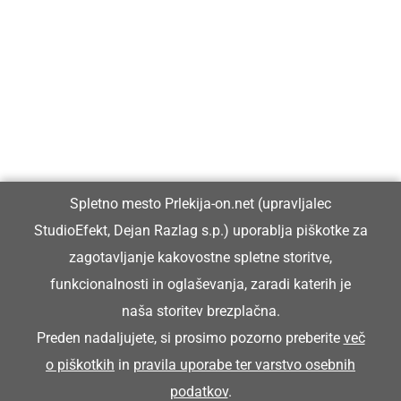
Prlekija-on.net je največji in najbolje obiskan spletni medij v
Prlekiji.
Vpisan je v razvid medijev, ki ga vodi Ministrstvo za kulturo
Republike Slovenije, pod zaporedno številko 1529.
Glavni in odgovorni urednik:
Spletno mesto Prlekija-on.net (upravljalec
Dejan Razlag
StudioEfekt, Dejan Razlag s.p.) uporablja piškotke za
info@prlekija-on.net
zagotavljanje kakovostne spletne storitve,
funkcionalnosti in oglaševanja, zaradi katerih je
naša storitev brezplačna.
Preden nadaljujete, si prosimo pozorno preberite
več
o piškotkih
in
pravila uporabe ter varstvo osebnih
© Prlekija-on.net | 2005 - 2026 | Vse pravice pridržane |
podatkov
.