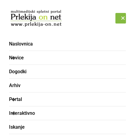
Prijava
SOBOTA, 8. AVGUST 2026
Naslovnica
Novice
Dogodki
Arhiv
NARAVA
Portal
V Bolehnečicih in
Interaktivno
Berkovcih poplavljenih
Iskanje
preko 100 ha kmetijskih