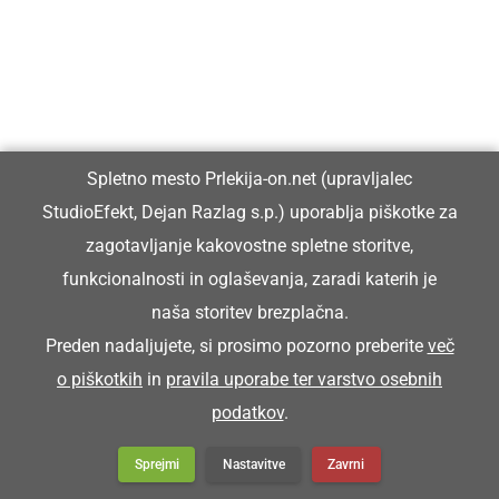
Spletno mesto Prlekija-on.net (upravljalec
StudioEfekt, Dejan Razlag s.p.) uporablja piškotke za
zagotavljanje kakovostne spletne storitve,
funkcionalnosti in oglaševanja, zaradi katerih je
naša storitev brezplačna.
Preden nadaljujete, si prosimo pozorno preberite
več
o piškotkih
in
pravila uporabe ter varstvo osebnih
DRUŽABNO
podatkov
.
Na Krčevini so že devetič orali s
starodobnimi traktorji
Sprejmi
Nastavitve
Zavrni