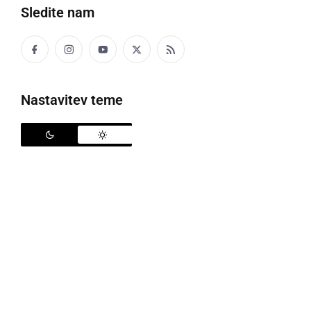
Sledite nam
Nastavitev teme
Poplave v Bolehnečicih in Berkovcih
Bralec Aleš nam je poslal fotografije poplavljenega
suhega zadrževalnika v Bolehnečicih in Berkovcih, ki
je, kot je zapisal, posledica zaprte zapornice za reko
Ščavnico.
Poplavljena Prlekija