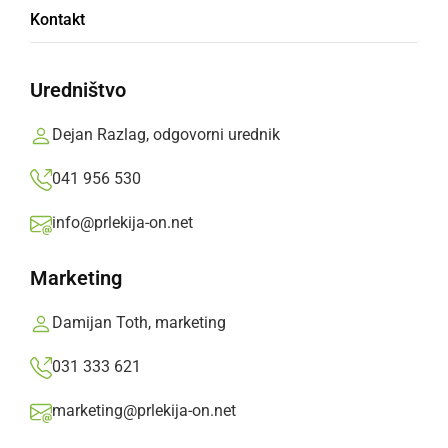
Kontakt
površin
Uredništvo
Poplave po kmetijskih površinah so posledica
zaprte zapornice za reko Ščavnico
Dejan Razlag, odgovorni urednik
Prlekija-on.net,
ponedeljek, 15. september 2014 ob 20:42
041 956 530
info@prlekija-on.net
»
Izberite
Prlekijo
kot svoj prednostni vir na Googlu
Marketing
Damijan Toth, marketing
031 333 621
marketing@prlekija-on.net