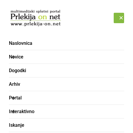
Prijava
PETEK, 7. AVGUST 2026
Naslovnica
Novice
Dogodki
Arhiv
DRUŽABNO
Portal
Srečali so se sošolci
Interaktivno
generacije 1967/68 OŠ
Iskanje
Križevci pri Ljutomeru