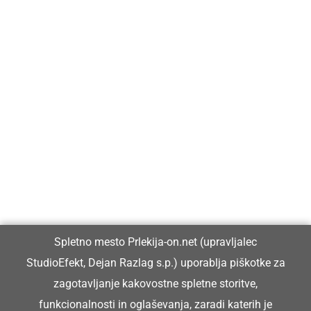
Prlekija-on.net je največji in najbolje obiskan spletni medij v
Prlekiji.
Vpisan je v razvid medijev, ki ga vodi Ministrstvo za kulturo
Republike Slovenije, pod zaporedno številko 1529.
Glavni in odgovorni urednik:
Spletno mesto Prlekija-on.net (upravljalec
Dejan Razlag
StudioEfekt, Dejan Razlag s.p.) uporablja piškotke za
info@prlekija-on.net
zagotavljanje kakovostne spletne storitve,
funkcionalnosti in oglaševanja, zaradi katerih je