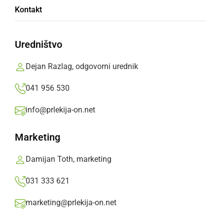
Kontakt
Ob srečanju so poklepetali o nekdanjih in
današnjih časih ter se poveselili ob skupni
Uredništvo
večerji
Dejan Razlag, odgovorni urednik
Prlekija-on.net,
petek, 10. oktober 2014 ob 08:55
041 956 530
info@prlekija-on.net
»
Izberite
Prlekijo
kot svoj prednostni vir na Googlu
Marketing
Damijan Toth, marketing
031 333 621
marketing@prlekija-on.net