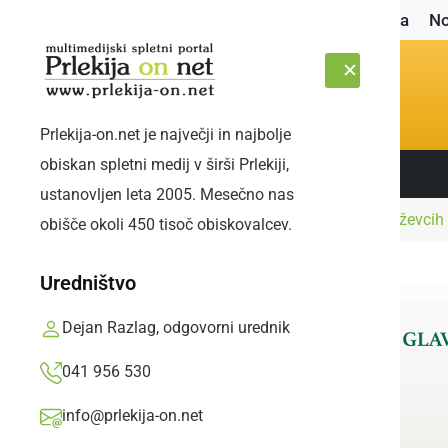
Naslovnica
No
Prlekija-on.net je največji in najbolje
obiskan spletni medij v širši Prlekiji,
Sledite nam:
NEDELJA, 9. AVGUST 2026
ustanovljen leta 2005. Mesečno nas
Naslovnica
Kultura in izobraževanje
V Križevcih
obišče okoli 450 tisoč obiskovalcev.
Uredništvo
Dejan Razlag, odgovorni urednik
041 956 530
info@prlekija-on.net