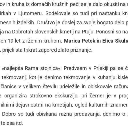
v in kruha iz domačih krušnih peči se je dalo okusiti na 
dirkah v Ljutomeru. Sodelovale so tudi pri nastanku kn
esnih izdelkih. Društvo je doslej za svoje bogato delo p
nja na Dobrotah slovenskih kmetij na Ptuju. Ponosni so na
vseh 19 let z rženim kruhom.
Marica Petek
in
Elica Skuh
rijeli sta trikrat zapored zlato priznanje.
 »najlepša Rama stojnica«. Predvsem v Prlekiji pa se č
nih tekmovanj, kot je denimo tekmovanje v kuhanju kisl
članice v velikem številu udeležile in obiskovale računa
ce organizira strokovno ekskurzijo, pri čemer je v pr
nilnimi dejavnostmi na kmetijah, ogled kulturnih znameni
o. Dobro so tudi obiskana razna predavanja, denimo o 
telesa itd.