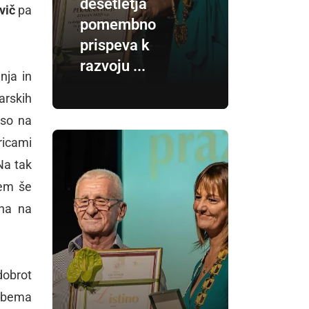
desetletja
vič
pa
pomembno
prispeva k
razvoju ...
nja in
arskih
 so na
ricami
Na tak
tem še
uha na
dobrot
 obema