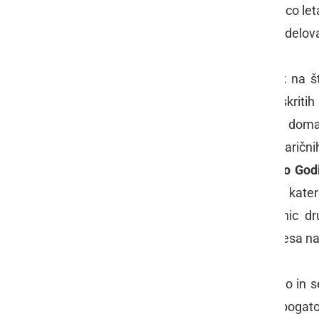
kandidatka na tekmovanju za kmetico leta,
je pred petimi leti na Gorenjskem sodelo
V društvu pa dajejo velik poudarek na št
sprostitev v društvu. Eden izmed skritih c
mojstrovin in hkrati popestrijo tudi do
kuharskih tečajih in podobnih kulinaričn
kuhanja, denimo s
Cilko Sukič
,
Olgo God
način so si pridobile veliko znanja, k
dvignile na višjo raven. Nekaj članic dr
tradicionalen način ter predelavo mesa na 
Članice pa se vsako leto udeležujejo in s
na Ptuju. Zelo rade pripravljajo boga