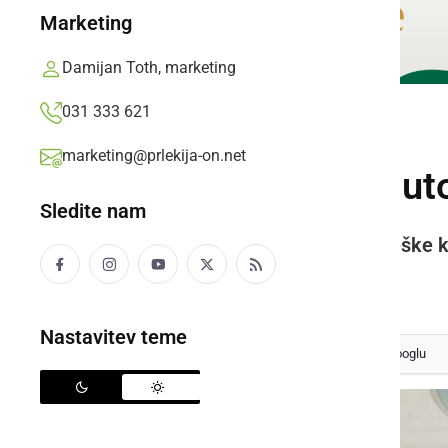
Marketing
Damijan Toth, marketing
031 333 621
KULTURA IN IZOBRAŽEVANJE
marketing@prlekija-on.net
V Križevcih pri Lju
Sledite nam
Njihovo vodilo je ohranjanje prleške k
Jože Žerdin,
sobota, 11. oktober 2014 ob 08:53
Nastavitev teme
Izberite
Prlekijo
kot svoj prednostni vir na Googlu