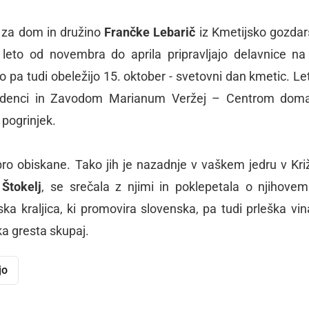
 za dom in družino
Frančke Lebarič
iz Kmetijsko gozda
leto od novembra do aprila pripravljajo delavnice n
to pa tudi obeležijo 15. oktober - svetovni dan kmetic. Le
Radenci in Zavodom Marianum Veržej – Centrom dom
 pogrinjek.
obro obiskane. Tako jih je nazadnje v vaškem jedru v Kri
 Štokelj
, se srečala z njimi in poklepetala o njihovem
ka kraljica, ki promovira slovenska, pa tudi prleška vin
ka gresta skupaj.
jo