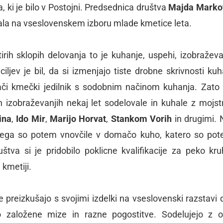
 ki je bilo v Postojni. Predsednica društva
Majda Marko
vala na vseslovenskem izboru mlade kmetice leta.
irih sklopih delovanja to je kuhanje, uspehi, izobraževa
iljev je bil, da si izmenjajo tiste drobne skrivnosti kuh
mači kmečki jedilnik s sodobnim načinom kuhanja. Zato
ih izobraževanjih nekaj let sodelovale in kuhale z mojst
ina
,
Ido Mir
,
Marijo Horvat
,
Stankom Vorih
in drugimi. 
aterega so potem vnovčile v domačo kuho, katero so po
uštva si je pridobilo poklicne kvalifikacije za peko kr
kmetiji.
e preizkušajo s svojimi izdelki na vseslovenski razstavi 
to založene mize in razne pogostitve. Sodelujejo z