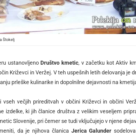
la Štokelj
meru ustanovljeno
Društvo kmetic
, v začetku kot Aktiv k
čin Križevci in Veržej. V teh uspešnih letih delovanja je d
anju prleške kulinarike in dopolnilne dejavnosti na kmetij
i vseh večjih prireditvah v občini Križevci in občini Verž
e izdelke, ki jih članice društva z velikim veseljem pripr
etic Slovenije, pri čemer se tudi vključujejo v njene dejav
niti, da je njihova članica
Jerica Galunder
sodelova