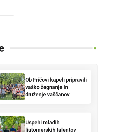
e
Ob Fričovi kapeli pripravili
vaško žegnanje in
druženje vaščanov
Uspehi mladih
ljutomerskih talentov