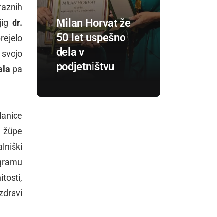
raznih
Milan Horvat že
jig
dr.
50 let uspešno
rejelo
dela v
 svojo
podjetništvu
ala
pa
lanice
e žüpe
lniški
ogramu
tosti,
zdravi