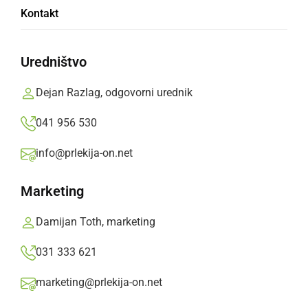
Kontakt
Božično-novoletna prireditev OŠ I M. Sobota z
bazarjem
Uredništvo
Filip Matko,
torek, 16. december 2014 ob 16:06
Dejan Razlag, odgovorni urednik
041 956 530
»
Izberite
Prlekijo
kot svoj prednostni vir na Googlu
info@prlekija-on.net
Marketing
Damijan Toth, marketing
031 333 621
marketing@prlekija-on.net