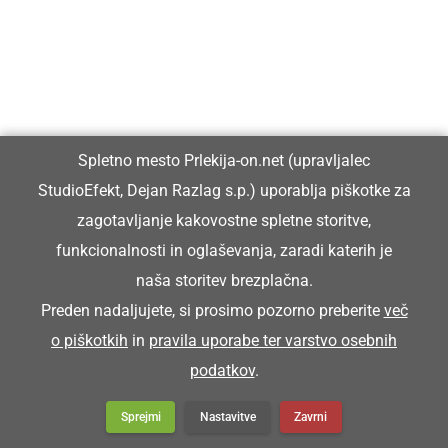
Spletno mesto Prlekija-on.net (upravljalec
StudioEfekt, Dejan Razlag s.p.) uporablja piškotke za
zagotavljanje kakovostne spletne storitve,
funkcionalnosti in oglaševanja, zaradi katerih je
DRUŽABNO
naša storitev brezplačna.
Začetek prazničnega tedna v Ljutomeru v
Preden nadaljujete, si prosimo pozorno preberite
več
znamenju povezanosti in novih pridobitev
o piškotkih
in
pravila uporabe ter varstvo osebnih
podatkov
.
Sprejmi
Nastavitve
Zavrni