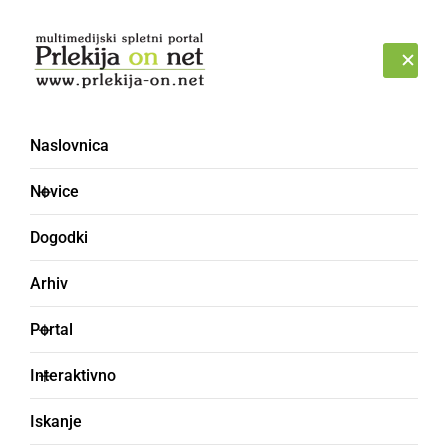
Prijava
PETEK, 7. AVGUST 2026
Naslovnica
Novice
Dogodki
Arhiv
KULTURA IN IZOBRAŽEVANJE
Portal
Predstavitev
Interaktivno
prepotrebne
Iskanje
humanitarne dejavnosti