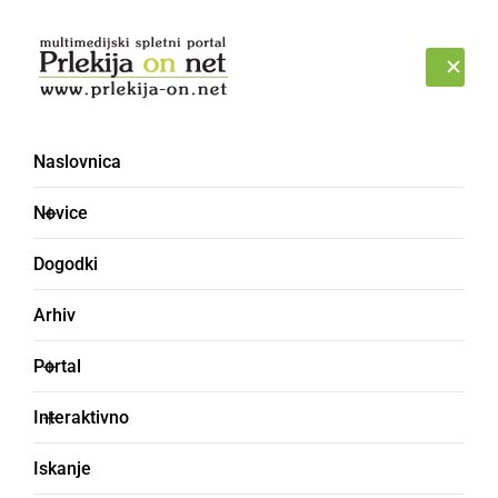
Prijava
SOBOTA, 8. AVGUST 2026
Naslovnica
Novice
Dogodki
Arhiv
ŠPORT
Portal
Branko Žnidarič še
Interaktivno
četrtič zapored izvoljen
Iskanje
v najvišji izvršilni organ