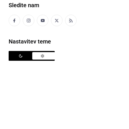
Sledite nam
Branko Žnidarič
Nastavitev teme
V Ljubljani je v torek, 16. decembra, potekala 35.
volilna seja skupščine OKS-ZŠZ, kjer je
Bogdan
Gabrovec
premagal
Zorana Jankovića
in
Andraža
Vehovarja
ter postal predsednik Olimpijskega
komiteja Slovenije.
Na volilni skupščini je Gabrovec zmago slavil po dveh
krogih. V prvem je izpadel Andraž Vehovar, v drugem