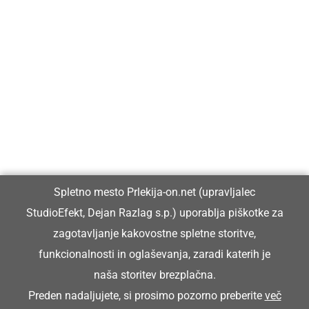
Prlekija-on.net je največji in najbolje obiskan spletni medij v
Prlekiji.
Vpisan je v razvid medijev, ki ga vodi Ministrstvo za kulturo
Republike Slovenije, pod zaporedno številko 1529.
Glavni in odgovorni urednik:
Spletno mesto Prlekija-on.net (upravljalec
Dejan Razlag
StudioEfekt, Dejan Razlag s.p.) uporablja piškotke za
info@prlekija-on.net
zagotavljanje kakovostne spletne storitve,
funkcionalnosti in oglaševanja, zaradi katerih je
naša storitev brezplačna.
Preden nadaljujete, si prosimo pozorno preberite
več