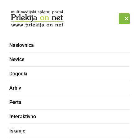
Prijava
PETEK, 7. AVGUST 2026
Naslovnica
Novice
Dogodki
Arhiv
NAJMLAJŠI
Portal
V Gornji Radgoni je
Interaktivno
dedek Mraz obdaril
Iskanje
otroke na grajskem