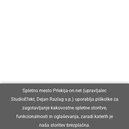
Prlekija-on.net je največji in najbolje obiskan spletni medij v
Prlekiji.
Vpisan je v razvid medijev, ki ga vodi Ministrstvo za kulturo
Republike Slovenije, pod zaporedno številko 1529.
Glavni in odgovorni urednik:
Spletno mesto Prlekija-on.net (upravljalec
Dejan Razlag
StudioEfekt, Dejan Razlag s.p.) uporablja piškotke za
info@prlekija-on.net
zagotavljanje kakovostne spletne storitve,
funkcionalnosti in oglaševanja, zaradi katerih je
naša storitev brezplačna.