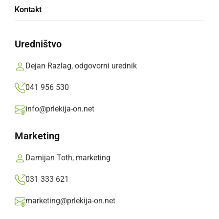
Kontakt
dvorišču
Uredništvo
Grajski božični sejem za starše in otroke
Dejan Razlag, odgovorni urednik
Branko Košti,
torek, 23. december 2014 ob 09:05
041 956 530
»
Izberite
Prlekijo
kot svoj prednostni vir na Googlu
info@prlekija-on.net
Marketing
Damijan Toth, marketing
031 333 621
marketing@prlekija-on.net