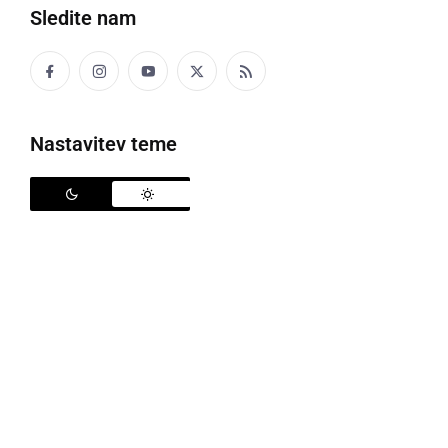
Sledite nam
Dedek Mraz v Gornji Radgoni
Grajsko dvorišče srednjeveške graščine v Gornji
Nastavitev teme
Radgoni so napolnili starši z otroki, ki so se odzvali
obvestilu, da se tam odvija "Grajski božični sejem za
starše in otroke".
Oboji, starši in otroci, so na sejmu našli veliko
zanimivega, privlačnega in okusnega. Starši so si
ogledovali in seveda okušali dobrote, katere so
ponujale stojnice: domače jedi in napitke, med in
čebelje izdelke, kekse, zelišča, kupili pa so lahko tudi