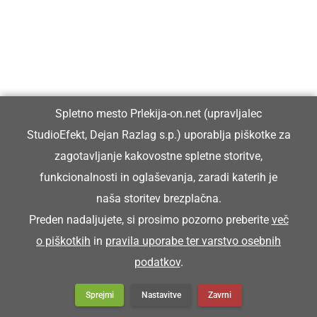
Več v kultura in
Spletno mesto Prlekija-on.net (upravljalec
izobraževanje
StudioEfekt, Dejan Razlag s.p.) uporablja piškotke za
zagotavljanje kakovostne spletne storitve,
funkcionalnosti in oglaševanja, zaradi katerih je
Praznični dnevi ob občinskem prazniku v
naša storitev brezplačna.
drugi polovici tedna ...
Preden nadaljujete, si prosimo pozorno preberite
več
o piškotkih
in
pravila uporabe ter varstvo osebnih
podatkov
.
Vida Ozmec že desetletja dela v
Sprejmi
Nastavitve
Zavrni
gostinstvu in turizmu ter pripravlja ...