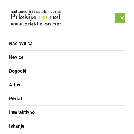
Prijava
PONEDELJEK, 10. AVGUST 2026
Naslovnica
Novice
Dogodki
Arhiv
KULTURA IN IZOBRAŽEVANJE
Portal
Prireditev ob
Interaktivno
slovenskem kulturnem
Iskanje
prazniku na Razkrižju