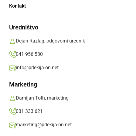
Kontakt
Slavnostni govornik je bil odranski župnik
Lojze Kozar mlajši
Uredništvo
Jože Žerdin,
nedelja, 8. februar 2015 ob 12:49
Dejan Razlag, odgovorni urednik
041 956 530
»
Izberite
Prlekijo
kot svoj prednostni vir na Googlu
info@prlekija-on.net
Marketing
Damijan Toth, marketing
031 333 621
marketing@prlekija-on.net