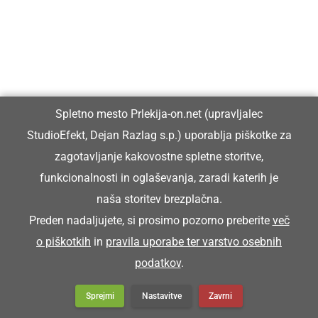
Spletno mesto Prlekija-on.net (upravljalec
StudioEfekt, Dejan Razlag s.p.) uporablja piškotke za
zagotavljanje kakovostne spletne storitve,
funkcionalnosti in oglaševanja, zaradi katerih je
naša storitev brezplačna.
DRUŽABNO
Preden nadaljujete, si prosimo pozorno preberite
več
Ljutomer bo konec avgusta znova gostil
o piškotkih
in
pravila uporabe ter varstvo osebnih
Frejcejt fest
podatkov
.
Sprejmi
Nastavitve
Zavrni