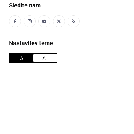
Sledite nam
Prireditev posvečena mednarodnemu dnevu maternega jezika
Nastavitev teme
​V Občini Razkrižje, so v petek, 27. februarja,
organizirali prireditev posvečeno mednarodnemu
dnevu maternega jezika. Ob tem so želeli poudariti
spoštovanje do lastnega jezika in hkrati pokazati
spoštovanje do jezikov drugih narodov.
V Knjižnici in čitalnici Razkrižje, so se zbrali ljudje
različnih poklicev, narodov in narodnosti, ki so lahko