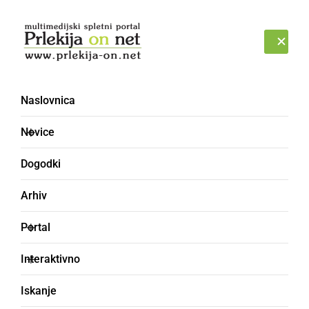
Prijava
NEDELJA, 9. AVGUST 2026
Naslovnica
Novice
Dogodki
Arhiv
KULTURA IN IZOBRAŽEVANJE
Portal
Na Razkrižju pripravili
Interaktivno
prireditev posvečeno
Iskanje
mednarodnemu dnevu