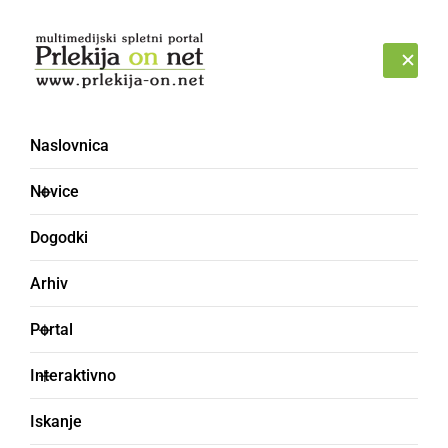
Prijava
PETEK, 7. AVGUST 2026
Naslovnica
Novice
Dogodki
Arhiv
ŠPORT
Portal
Veržej za uvod v
Interaktivno
spomladanski del klonil
Iskanje
proti Triglavu