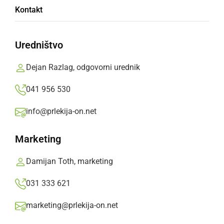
Kontakt
Farmtech Veržej - Triglav Kranj 0:2 (0:2)
Uredništvo
Prlekija-on.net,
nedelja, 15. marec 2015 ob 20:09
Dejan Razlag, odgovorni urednik
»
Izberite
Prlekijo
kot svoj prednostni vir na Googlu
041 956 530
info@prlekija-on.net
Video: Farmtech Veržej - Triglav Kran
S klikom naložite video (lahko uporablja piškotke)
Marketing
Damijan Toth, marketing
031 333 621
marketing@prlekija-on.net