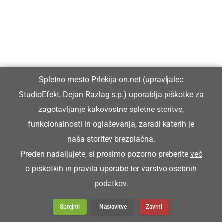
Spletno mesto Prlekija-on.net (upravljalec
StudioEfekt, Dejan Razlag s.p.) uporablja piškotke za
zagotavljanje kakovostne spletne storitve,
funkcionalnosti in oglaševanja, zaradi katerih je
naša storitev brezplačna.
Preden nadaljujete, si prosimo pozorno preberite
več
o piškotkih
in
pravila uporabe ter varstvo osebnih
podatkov
.
Sprejmi
Nastavitve
Zavrni