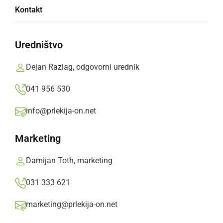
Kontakt
Sejem je odprla državna sekretarka na MOP
mag. Tanja Bogataj
Uredništvo
Branko Košti,
četrtek, 26. marec 2015 ob 19:29
Dejan Razlag, odgovorni urednik
041 956 530
»
Izberite
Prlekijo
kot svoj prednostni vir na Googlu
info@prlekija-on.net
Marketing
Damijan Toth, marketing
031 333 621
marketing@prlekija-on.net