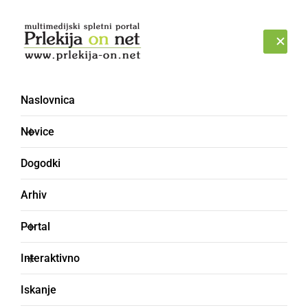
Prijava
PONEDELJEK, 10. AVGUST 2026
Naslovnica
Novice
Dogodki
Arhiv
GOSPODARSTVO
Portal
Pomladni sejem in
Interaktivno
sejem Green sta
Iskanje
sprejela obiskovalce