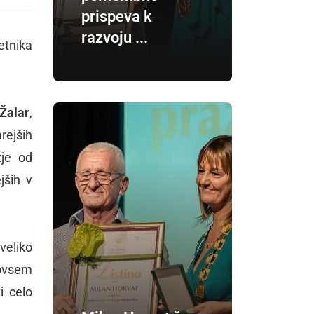
prispeva k
razvoju ...
etnika
Žalar
,
rejših
žje od
jših v
veliko
povsem
i celo