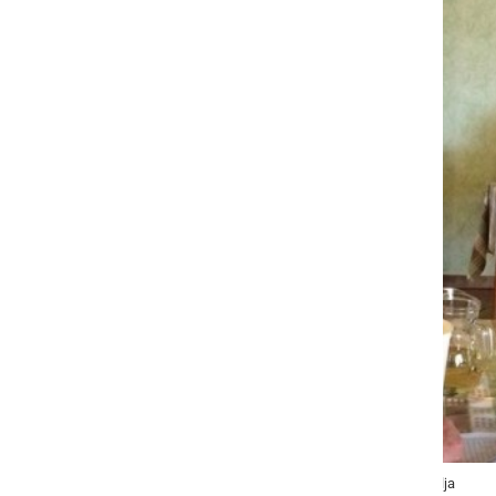
Ocenjevanje vin Društva vinogradnikov Mala Nedelja