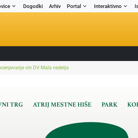
vice
Dogodki
Arhiv
Portal
Interaktivno
I
cenjevanje vin DV Mala nedelja