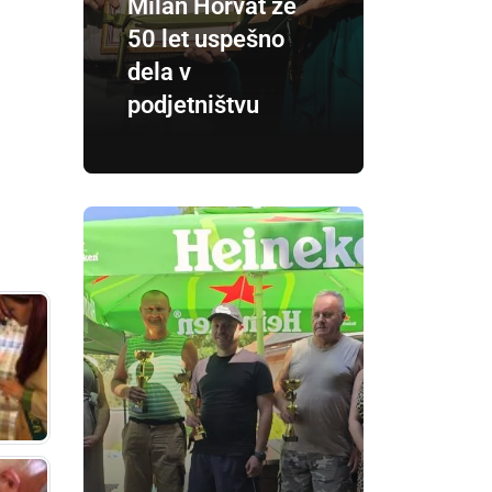
Milan Horvat že
50 let uspešno
dela v
podjetništvu