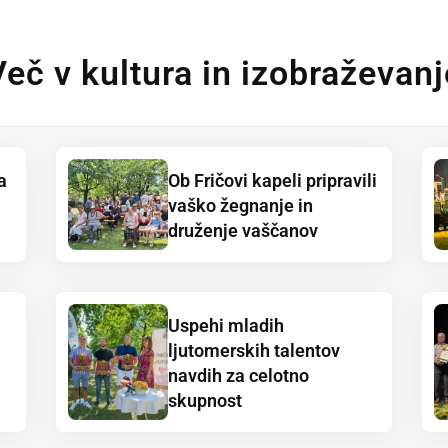
Več v kultura in izobraževanj
a
Ob Fričovi kapeli pripravili
vaško žegnanje in
druženje vaščanov
Uspehi mladih
ljutomerskih talentov
navdih za celotno
skupnost