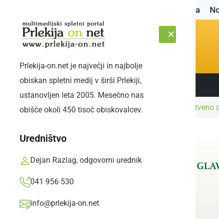
Naslovnica
No
Prlekija-on.net je največji in najbolje
obiskan spletni medij v širši Prlekiji,
Sledite nam:
PETEK, 7. AVGUST 2026
ustanovljen leta 2005. Mesečno nas
Naslovnica
Kultura in izobraževanje
Društveno o
obišče okoli 450 tisoč obiskovalcev.
Uredništvo
Dejan Razlag, odgovorni urednik
041 956 530
info@prlekija-on.net