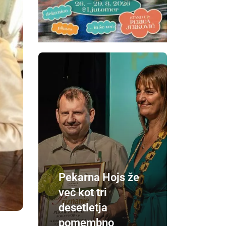
Pekarna Hojs že
več kot tri
desetletja
pomembno