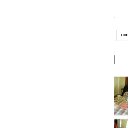
izstopajo navzgor.
Foto: Anton Žinko in Tomaž Šišernik
Društvo vinogradnikov Mala Nedelja
oce
Deli
Facebook
X
Messenger
WhatsApp
Copy
PrintFrien
Email
Link