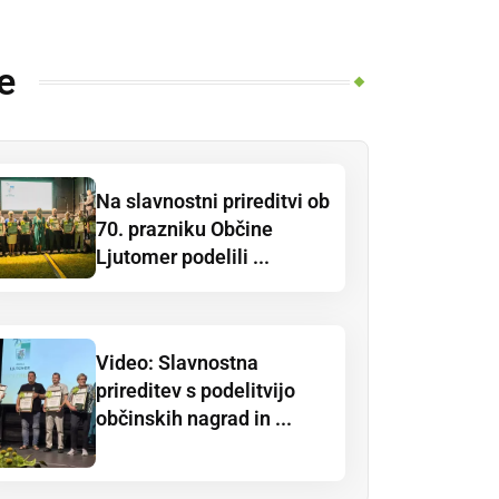
e
Na slavnostni prireditvi ob
70. prazniku Občine
Ljutomer podelili ...
Video: Slavnostna
prireditev s podelitvijo
občinskih nagrad in ...