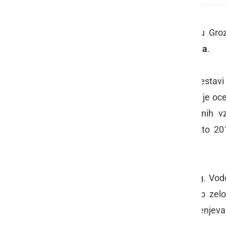
V četrtek, 26. marca, je v Gostišču Gro
Društva vinogradnikov Mala Nedelja
.
Strokovna ocenjevalna komisija v sestav
Cvetka Sakelšek
in
Barbika Žunič
, je oc
letnikov. Povprečna ocena ocenjenih vz
predhodnega letnika, saj je bilo leto 20
zadnjih letih.
Z doseženo kvaltieto vin je bil mag. Vodo
truda in znanja pri kletarjenju, kljub ze
primerljiva z doslej izvedenimi ocenjeva