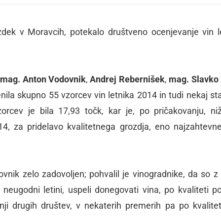
zdek v Moravcih, potekalo društveno ocenjevanje vin l
i
mag. Anton Vodovnik
,
Andrej Rebernišek
,
mag. Slavko 
enila skupno 55 vzorcev vin letnika 2014 in tudi nekaj sta
orcev je bila 17,93 točk, kar je, po pričakovanju, ni
14, za pridelavo kvalitetnega grozdja, eno najzahtevne
vnik zelo zadovoljen; pohvalil je vinogradnike, da so z 
lo neugodni letini, uspeli donegovati vina, po kvaliteti 
nji drugih društev, v nekaterih premerih pa po kvalitet