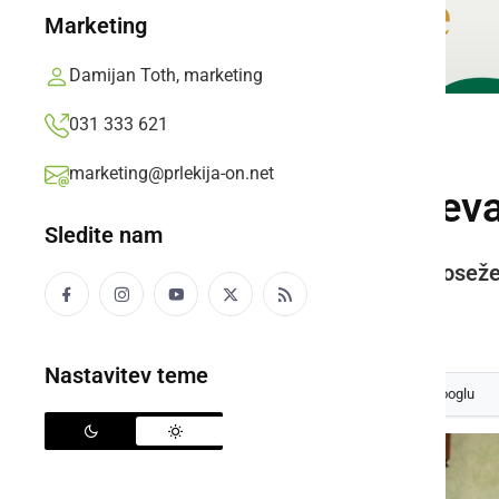
Marketing
Damijan Toth, marketing
031 333 621
KULTURA IN IZOBRAŽEVANJE
marketing@prlekija-on.net
Društveno ocenjeva
Sledite nam
Kljub zelo neugodni letini so z doseže
Branko Košti,
sobota, 28. marec 2015 ob 14:38
Nastavitev teme
Izberite
Prlekijo
kot svoj prednostni vir na Googlu