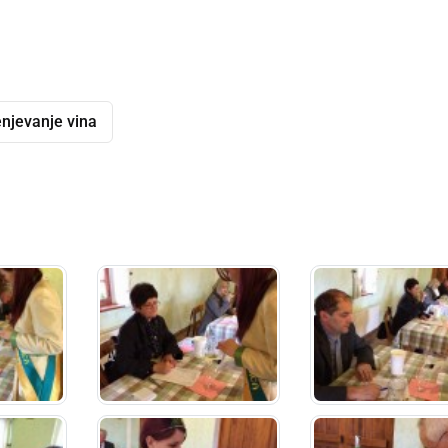
njevanje vina
dly