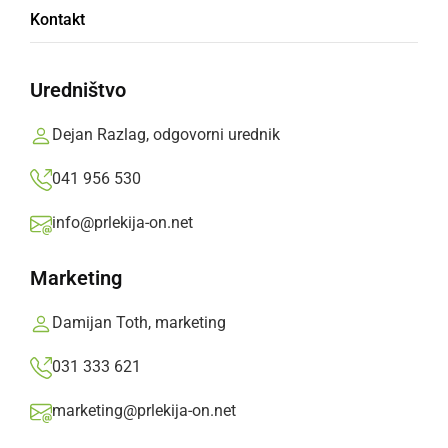
Kontakt
Povod za odpoved vseh tekem, so previsoki
sodniški stroški
Uredništvo
Prlekija-on.net,
petek, 3. april 2015 ob 12:36
Dejan Razlag, odgovorni urednik
041 956 530
»
Izberite
Prlekijo
kot svoj prednostni vir na Googlu
info@prlekija-on.net
Marketing
Damijan Toth, marketing
031 333 621
marketing@prlekija-on.net