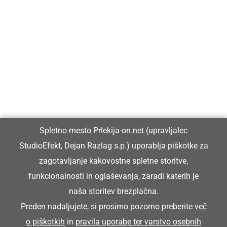
Prlekija-on.net je največji in najbolje obiskan spletni medij v
Prlekiji.
Vpisan je v razvid medijev, ki ga vodi Ministrstvo za kulturo
Republike Slovenije, pod zaporedno številko 1529.
Glavni in odgovorni urednik:
Spletno mesto Prlekija-on.net (upravljalec
Dejan Razlag
StudioEfekt, Dejan Razlag s.p.) uporablja piškotke za
info@prlekija-on.net
zagotavljanje kakovostne spletne storitve,
funkcionalnosti in oglaševanja, zaradi katerih je
naša storitev brezplačna.
Preden nadaljujete, si prosimo pozorno preberite
več
o piškotkih
in
pravila uporabe ter varstvo osebnih