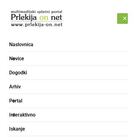
Prijava
PETEK, 7. AVGUST 2026
Naslovnica
Novice
Dogodki
Arhiv
ŠPORT
Portal
Vse tekme 3. SNL -
Interaktivno
vzhod ta konec tedna
Iskanje
odpovedane