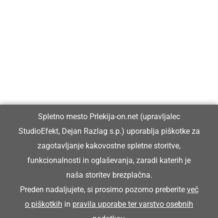
Prlekija-on.net je največji in najbolje obiskan spletni medij v
Prlekiji.
Vpisan je v razvid medijev, ki ga vodi Ministrstvo za kulturo
Republike Slovenije, pod zaporedno številko 1529.
Glavni in odgovorni urednik:
Spletno mesto Prlekija-on.net (upravljalec
Dejan Razlag
StudioEfekt, Dejan Razlag s.p.) uporablja piškotke za
info@prlekija-on.net
zagotavljanje kakovostne spletne storitve,
funkcionalnosti in oglaševanja, zaradi katerih je
naša storitev brezplačna.
Preden nadaljujete, si prosimo pozorno preberite
več
o piškotkih
in
pravila uporabe ter varstvo osebnih
© Prlekija-on.net | 2005 - 2026 | Vse pravice pridržane |