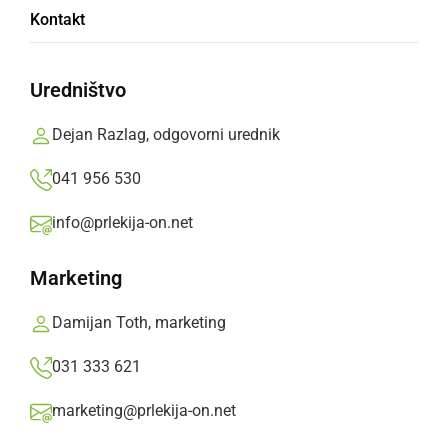
Kontakt
Radgonske gorice d.d. so pripravili dvodnevno
strokovno ekskurzijo v Bosno in Hercegovino
Uredništvo
Prlekija-on.net,
sreda, 15. april 2015 ob 09:48
Dejan Razlag, odgovorni urednik
041 956 530
»
Izberite
Prlekijo
kot svoj prednostni vir na Googlu
info@prlekija-on.net
Marketing
Damijan Toth, marketing
031 333 621
marketing@prlekija-on.net