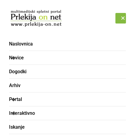
Prijava
SOBOTA, 8. AVGUST 2026
Naslovnica
Novice
Dogodki
Arhiv
KULTURA IN IZOBRAŽEVANJE
Portal
Svoje zaposlene so
Interaktivno
popeljali na strokovno
Iskanje
ekskurzijo