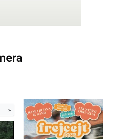
omera
»