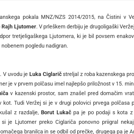
članskega pokala MNZ/NZS 2014/2015, na Čistini v Ve
 Rajh Ljutomer
. V prleškem derbiju je drugoligaški Veržej
 odpor tretjeligaškega Ljutomera, ki je bil povsem enako
l v nobenem pogledu nadigran.
a. V uvodu je
Luka Ciglarič
streljal z roba kazenskega pro
mer je v prvem polčasu imel najlepšo priložnost v 15. minu
iča
v kazenski prostor, sam znašel pred domačim vra
v kot. Tudi Veržej si je v drugi polovici prvega polčasa p
kušal z razdalje,
Borut Lukač
pa je po podaji s kota z
 si je Ljutomer preko Ciglariča ponovno priigral nekaj
zil domačega branilca in se odbil od prečke, drugega pa je 