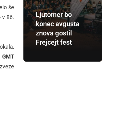
elo še
Ljutomer bo
 v 86.
konec avgusta
znova gostil
Frejcejt fest
okala,
o
GMT
 zveze