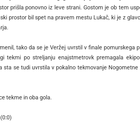
stor prišla ponovno iz leve strani. Gostom je ob tem usp
nski prostor bil spet na pravem mestu Lukač, ki je z glavo
rja.
menil, tako da se je Veržej uvrstil v finale pomurskega p
rugi tekmi po streljanju enajstmetrovk premagala ekip
a pa sta se tudi uvrstila v pokalno tekmovanje Nogometne
ce tekme in oba gola.
(0:0)