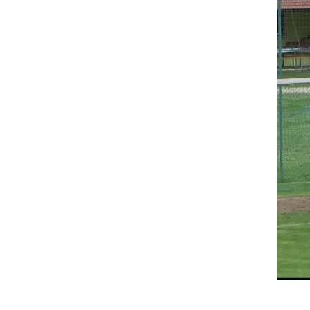
S klikom naložite video (lahko uporablja piškotke)
Farmtech Veržej - Avto Rajh Ljutomer