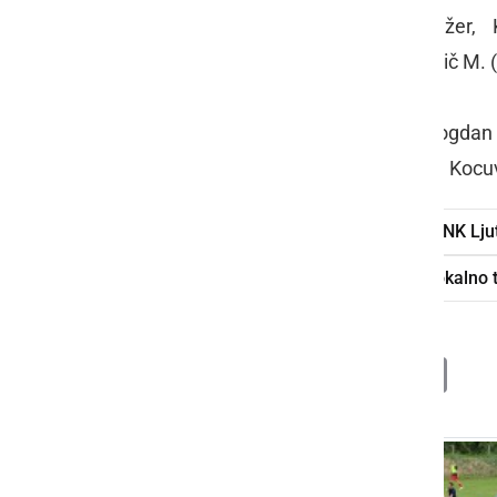
Farmtech Veržej
: Andrejč, Polajžer,
(46./Kušnik), Vaš (81./Ajlec), Vinkovič M. 
Avto Rajh Ljutomer
: Karlovčec, Bogdan 
Ciglarič, Munda, Rakovec, Markovič, Kocuv
Avto Rajh Ljutomer
nogomet
NK Lj
NK Veržej
pokal MNZ/NZS
pokalno 
Deli
Facebook
X
Messenger
WhatsApp
Copy
PrintFrien
Email
Link