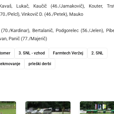
 Kavaš, Lukač, Kaučič (46./Jamakovič), Kouter, Trs
(70./Pelcl), Vinkovič D. (46./Petek), Mauko
(70./Kardinar), Bertalanič, Podgorelec (56./Jelen), Pibe
an, Panič (77./Majerič)
utomer
3. SNL - vzhod
Farmtech Veržej
2. SNL
tekmovanje
prleški derbi
dly