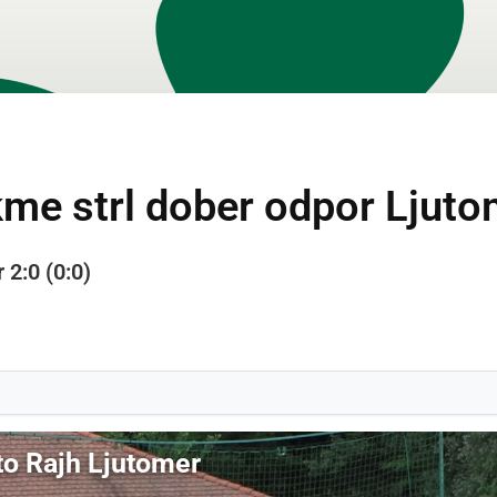
kme strl dober odpor Ljut
 2:0 (0:0)
to Rajh Ljutomer