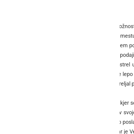
odbil v kot.
V drugem polčasu so prvi imeli priložnost 
Ljutomera
Samo Karlovčec
bil na mestu.
zaključili. Najlepšo priložnost v drugem p
ki je tik pred tem vstopil v igro, po podaji
premalo natančen. Andrejč mu je strel ub
dobro posredoval. V nadaljevanju je lep
branilcema prodrl pred vratarja, a streljal 
Nato je sledilo zadnjih deset minut, kjer s
ko je Veržeju uspelo tekmo obrniti v svojo 
minuti na mestu Lukač, ki je z glavo posla
bili nekoliko zmedeni in nezbrani, kar je Ve