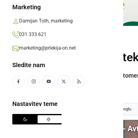
Marketing
Damijan Toth, marketing
031 333 621
ŠPORT
marketing@prlekija-on.net
Veržej ob koncu te
Sledite nam
Farmtech Veržej - Avto Rajh Ljutomer
Prlekija-on.net,
četrtek, 21. maj 2015 ob 12:50
Nastavitev teme
Izberite
Prlekijo
kot svoj prednostni vir na Googlu
Video: Farmtech Veržej - Av