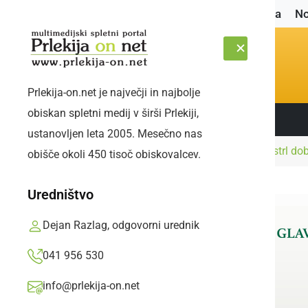
Naslovnica
No
Prlekija-on.net je največji in najbolje
obiskan spletni medij v širši Prlekiji,
Sledite nam:
SOBOTA, 8. AVGUST 2026
ustanovljen leta 2005. Mesečno nas
Naslovnica
Šport
Veržej ob koncu tekme strl do
obišče okoli 450 tisoč obiskovalcev.
Uredništvo
Dejan Razlag, odgovorni urednik
041 956 530
info@prlekija-on.net