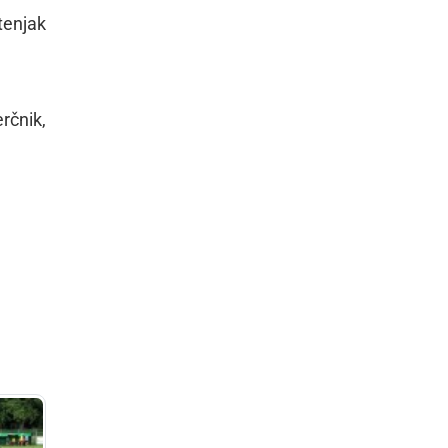
tenjak
rčnik,