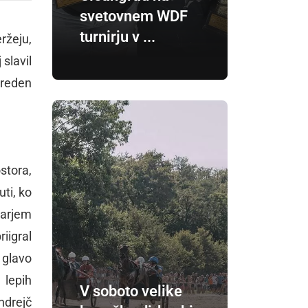
svetovnem WDF
turnirju v ...
ržeju,
 slavil
vreden
stora,
ti, ko
tarjem
riigral
 glavo
 lepih
V soboto velike
Andrejč