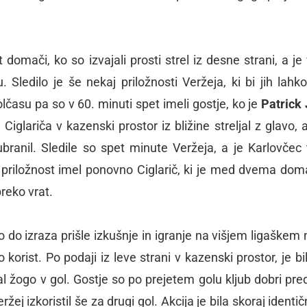
domači, ko so izvajali prosti strel iz desne strani, a je 
 Sledilo je še nekaj priložnosti Veržeja, ki bi jih lahko
olčasu pa so v 60. minuti spet imeli gostje, ko je
Patrick
 Ciglariča v kazenski prostor iz bližine streljal z glavo, a
ranil. Sledile so spet minute Veržeja, a je Karlovčec t
o priložnost imel ponovno Ciglarič, ki je med dvema do
preko vrat.
o do izraza prišle izkušnje in igranje na višjem ligaškem 
korist. Po podaji iz leve strani v kazenski prostor, je bi
l žogo v gol. Gostje so po prejetem golu kljub dobri pred
ržej izkoristil še za drugi gol. Akcija je bila skoraj identi