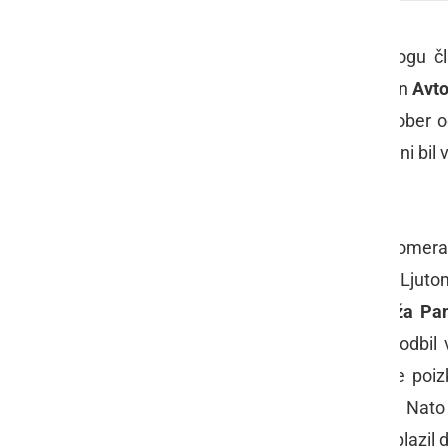
V sredo, 20. maja, sta se v 4. krogu 
pomerila domači
Farmtech Veržej
in
Avto
z 2:0, ko je v končnici tekme strl dober
tekmec in kljub porazu ter rezultatu ni bi
Tekmo so bolje pričeli gostje iz Ljutomer
a je žoga gol zgrešila za kak meter. Ljuto
se je Ciglarič po lepi podaji
Primoža Pan
Matejem Andrejčem
, a je ta žogo odbil 
nekaj priložnosti,
David Vinkovič
je poiz
streljal tik ob vratnici mimo gola. Nato
priložnosti, prvi strel iz razdalje je opla