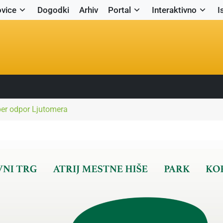
vice
Dogodki
Arhiv
Portal
Interaktivno
I
ber odpor Ljutomera