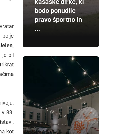
kasaške dirke, ki
bodo ponudile
pravo športno in
vratar
...
 bolje
 Jelen
,
 je bil
rikrat
mačima
nivoju,
l v 83.
stavi,
čna kot