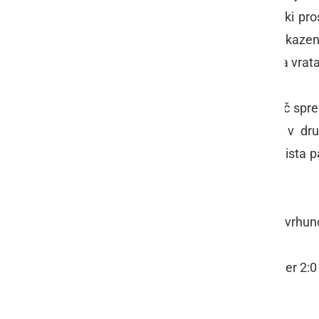
ob prvem golu, ko je žoga v kazenski pro
žogo izbiti, a je po ponovni podaji v kaze
minuti še drugič matiral gostujočega vrata
Rezultat se v zadnjih minutah ni več spre
kjer ga čaka soboška
Mura
, ki je v d
Bogojina
. Finale sledi avgusta, finalist
Slovenije.
V spodnjem videu si lahko ogledate vrhun
Farmtech Veržej
- Avto Rajh Ljutomer 2:0 
200; Lukač 83., 86.