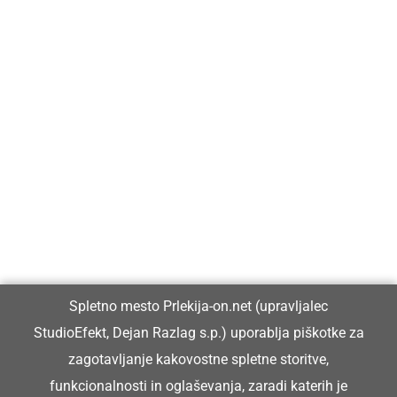
Prlekija-on.net je največji in najbolje obiskan spletni medij v
Prlekiji.
Vpisan je v razvid medijev, ki ga vodi Ministrstvo za kulturo
Republike Slovenije, pod zaporedno številko 1529.
Glavni in odgovorni urednik:
Spletno mesto Prlekija-on.net (upravljalec
Dejan Razlag
StudioEfekt, Dejan Razlag s.p.) uporablja piškotke za
info@prlekija-on.net
zagotavljanje kakovostne spletne storitve,
funkcionalnosti in oglaševanja, zaradi katerih je