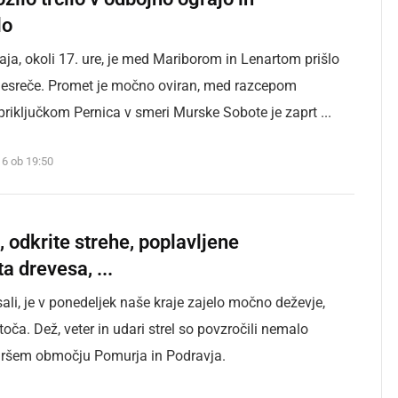
lo
aja, okoli 17. ure, je med Mariborom in Lenartom prišlo
esreče. Promet je močno oviran, med razcepom
riključkom Pernica v smeri Murske Sobote je zaprt ...
16 ob 19:50
l, odkrite strehe, poplavljene
ta drevesa, ...
ali, je v ponedeljek naše kraje zajelo močno deževje,
toča. Dež, veter in udari strel so povzročili nemalo
širšem območju Pomurja in Podravja.