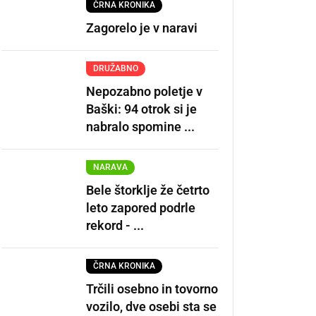
ČRNA KRONIKA
Zagorelo je v naravi
DRUŽABNO
Nepozabno poletje v
Baški: 94 otrok si je
nabralo spomine ...
NARAVA
Bele štorklje že četrto
leto zapored podrle
rekord - ...
ČRNA KRONIKA
Trčili osebno in tovorno
vozilo, dve osebi sta se