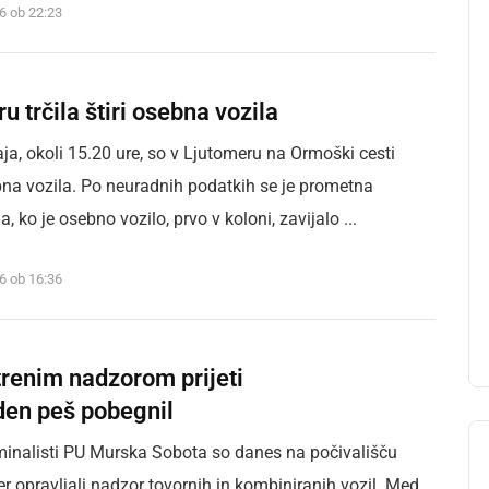
16 ob 22:23
u trčila štiri osebna vozila
aja, okoli 15.20 ure, so v Ljutomeru na Ormoški cesti
sebna vozila. Po neuradnih podatkih se je prometna
, ko je osebno vozilo, prvo v koloni, zavijalo ...
16 ob 16:36
renim nadzorom prijeti
eden peš pobegnil
riminalisti PU Murska Sobota so danes na počivališču
er opravljali nadzor tovornih in kombiniranih vozil. Med