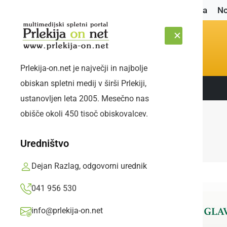
Naslovnica
No
Prlekija-on.net je največji in najbolje
obiskan spletni medij v širši Prlekiji,
Sledite nam:
PETEK, 7. AVGUST 2026
ustanovljen leta 2005. Mesečno nas
obišče okoli 450 tisoč obiskovalcev.
Uredništvo
Dejan Razlag, odgovorni urednik
041 956 530
info@prlekija-on.net