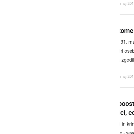
torek, 31. maj 20
V Ljutomer
V torek, 31. m
trčila štiri o
nesreča zgodila
torek, 31. maj 20
Med poost
ilegalci, 
Policisti in k
Dolinsko - sev