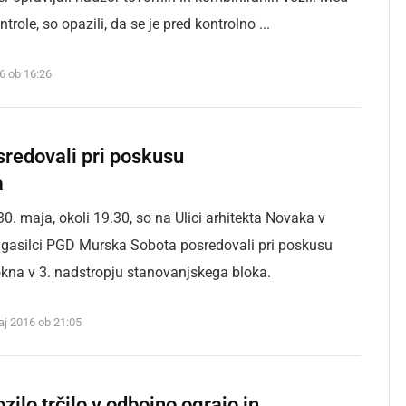
role, so opazili, da se je pred kontrolno ...
16 ob 16:26
sredovali pri poskusu
a
30. maja, okoli 19.30, so na Ulici arhitekta Novaka v
 gasilci PGD Murska Sobota posredovali pri poskusu
na v 3. nadstropju stanovanjskega bloka.
aj 2016 ob 21:05
zilo trčilo v odbojno ograjo in