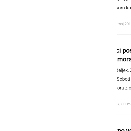
postopkom kont
torek, 31. maj 20
Gasilci po
samomor
V ponedeljek, 
Murski Soboti
samomora z ok
ponedeljek, 30. m
Tovorno vo