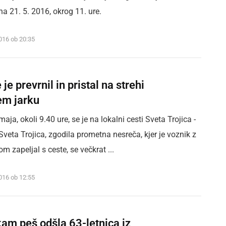
a 21. 5. 2016, okrog 11. ure.
2016 ob 20:35
je prevrnil in pristal na strehi
em jarku
maja, okoli 9.40 ure, se je na lokalni cesti Sveta Trojica -
Sveta Trojica, zgodila prometna nesreča, kjer je voznik z
m zapeljal s ceste, se večkrat ...
2016 ob 12:55
am peš odšla 63-letnica iz