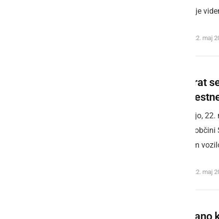
nazadnje viden
nedelja, 22. maj 
Večkrat se 
v obcestn
V nedeljo, 22. 
Osek v občini 
osebnim vozilo
nedelja, 22. maj 
Neznano k