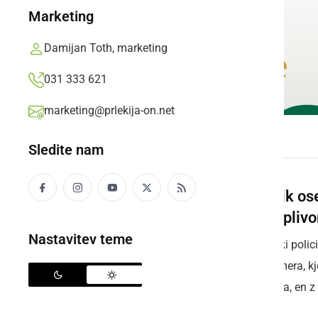
Marketing
Damijan Toth, marketing
031 333 621
marketing@prlekija-on.net
Sledite nam
Voznik ose
pod vpliv
Nastavitev teme
Ormoški polici
dva prmera, k
alkohola, en z