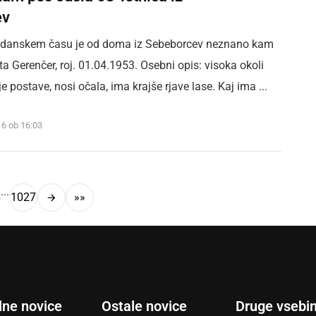
ev
ldanskem času je od doma iz Sebeborcev neznano kam
a Gerenčer, roj. 01.04.1953. Osebni opis: visoka okoli
e postave, nosi očala, ima krajše rjave lase. Kaj ima ...
16 ob 16:03
...
1027
»»
lne novice
Ostale novice
Druge vsebi