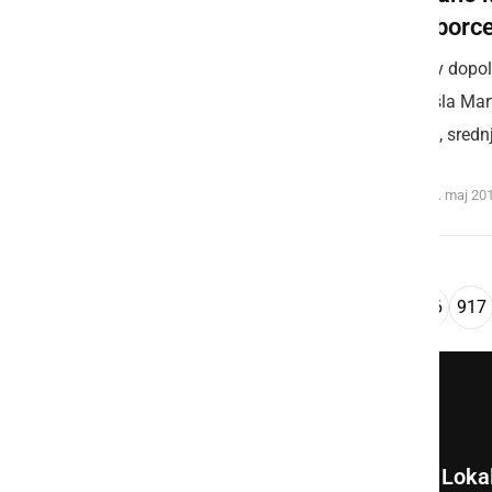
Sebeborc
Danes v dopo
peš odšla Mart
160 cm, srednj
petek, 20. maj 20
...
««
‹
1
913
914
915
916
917
Loka