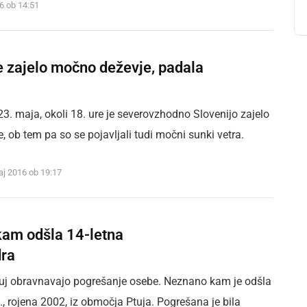
16 ob 14:51
e zajelo močno deževje, padala
23. maja, okoli 18. ure je severovzhodno Slovenijo zajelo
 ob tem pa so se pojavljali tudi močni sunki vetra.
aj 2016 ob 19:17
am odšla 14-letna
ra
Ptuj obravnavajo pogrešanje osebe. Neznano kam je odšla
, rojena 2002, iz območja Ptuja. Pogrešana je bila