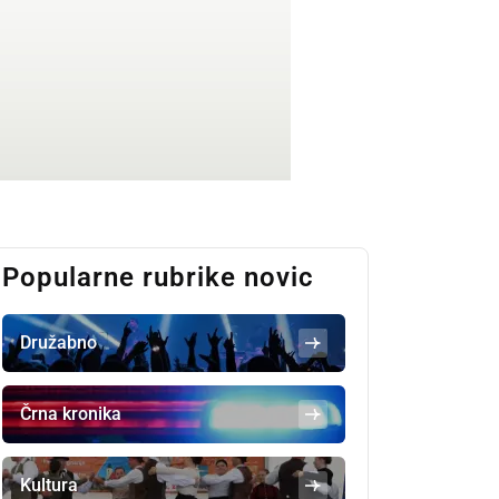
Popularne rubrike novic
Družabno
Črna kronika
Kultura