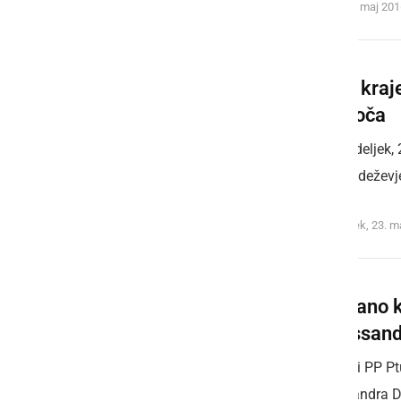
torek, 24. maj 20
Naše kraj
tudi toča
V ponedeljek, 
močno deževje,
ponedeljek, 23. m
Neznano k
Alekssand
Policisti PP 
Alekssandra D.