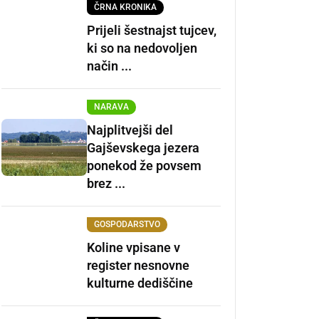
ČRNA KRONIKA
Prijeli šestnajst tujcev,
ki so na nedovoljen
način ...
NARAVA
Najplitvejši del
Gajševskega jezera
ponekod že povsem
brez ...
GOSPODARSTVO
Koline vpisane v
register nesnovne
kulturne dediščine