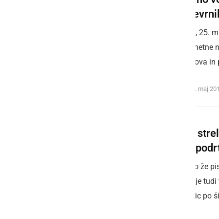
se prevrni
V sredo, 25. m
do prometne n
Dragučova in p
sreda, 25. maj 20
Udari stre
kleti, podr
Kot smo že pis
padala je tudi 
preglavic po 