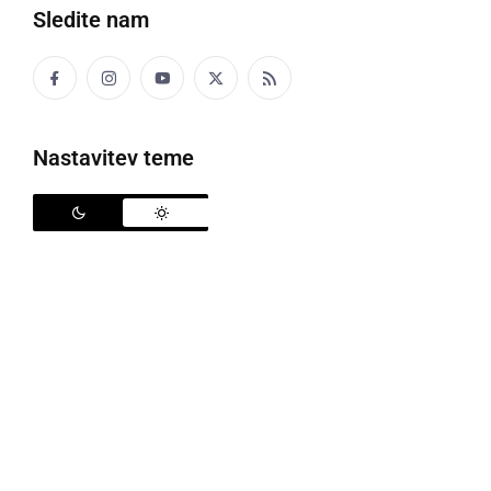
Sledite nam
četrtek, 21. maj 2026 ob 09:58
Nastavitev teme
Izredni prevozi elis za vetrnice se bodo
odvijali vse do julija
Počivališče Murska Sobota je v zgodnjih jutranjih urah spet
postalo začasni postanek za izjemno dolge tovore,
namenjene vetrnim elektrarnam v Avstriji. 87 metrov dolge
elise zaradi svojih dimenzij ...
sreda, 20. maj 2026 ob 19:23