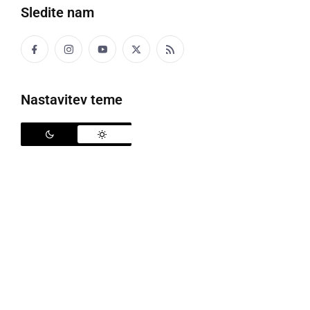
študentom.
Sledite nam
sobota, 16. februar 2013 ob 18:15
Nastavitev teme
Razstava trojčka v Mariboru
V razstaviščni avli hotela Betnava v Mariboru so v petek,
15. februarja, odprli razstavo slik trojčka: Slavice Biderman
iz Celja, Rajka Ferka iz Zgornjega Dupleka pri Mariboru in
Branka Počkarja iz ...
sobota, 16. februar 2013 ob 17:16
Informativni dan na Srednji šoli za gostinstvo