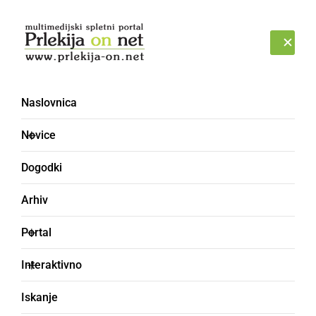
Prijava
PETEK, 7. AVGUST 2026
Naslovnica
Kultura in izobraževanje –
Novice
stran 908
Dogodki
Arhiv
Portal
Interaktivno
Iskanje