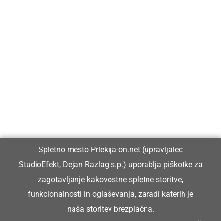
Prlekija-on.net je največji in najbolje obiskan spletni medij v
Prlekiji.
Vpisan je v razvid medijev, ki ga vodi Ministrstvo za kulturo
Republike Slovenije, pod zaporedno številko 1529.
Glavni in odgovorni urednik:
Spletno mesto Prlekija-on.net (upravljalec
Dejan Razlag
StudioEfekt, Dejan Razlag s.p.) uporablja piškotke za
info@prlekija-on.net
zagotavljanje kakovostne spletne storitve,
funkcionalnosti in oglaševanja, zaradi katerih je
naša storitev brezplačna.