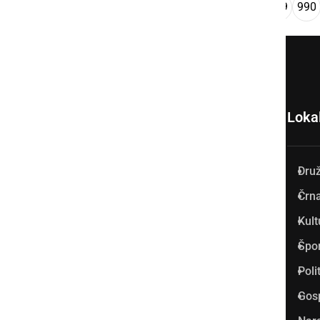
...
««
‹
1
986
987
988
989
990
Loka
Dru
Prlekija-on.net je največji in
Črna
najbolje obiskan spletni medij
Kult
v Prlekiji.
Špo
Vpisan je v razvid medijev, ki
Poli
ga vodi Ministrstvo za kulturo
Gos
Republike Slovenije, pod