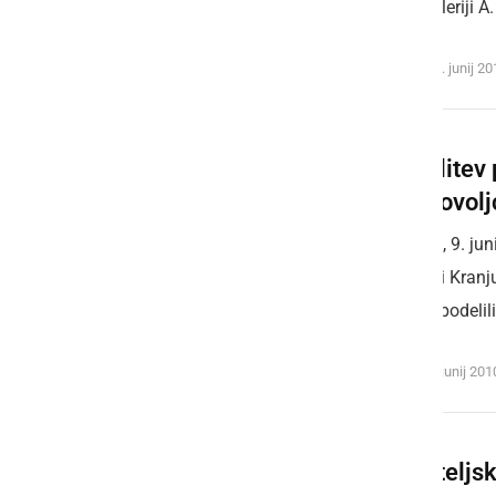
uri v galeriji 
sreda, 30. junij 2
Podelitev 
prostovol
V sredo, 9. ju
Brdu pri Kranj
kjer so podeli
sreda, 9. junij 20
Ljubiteljs