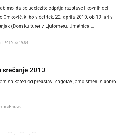
abimo, da se udeležite odprtja razstave likovnih del
Crnkovič, ki bo v četrtek, 22. aprila 2010, ob 19. uri v
stenjak (Dom kulture) v Ljutomeru. Umetnica ...
ril 2010 ob 19:34
o srečanje 2010
 nam na kateri od predstav. Zagotavljamo smeh in dobro
 2010 ob 18:43