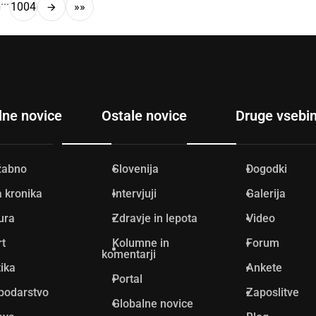
...
1004
»»
lne novice
Ostale novice
Druge vsebi
žabno
Slovenija
Dogodki
 kronika
Intervjuji
Galerija
ura
Zdravje in lepota
Video
rt
Kolumne in
Forum
komentarji
tika
Ankete
Portal
podarstvo
Zaposlitve
Globalne novice