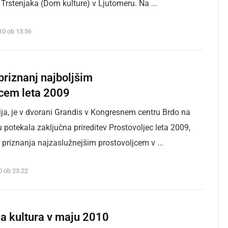
A. Trstenjaka (Dom kulture) v Ljutomeru. Na ...
010 ob 13:56
priznanj najboljšim
jcem leta 2009
nija, je v dvorani Grandis v Kongresnem centru Brdo na
u potekala zaključna prireditev Prostovoljec leta 2009,
li priznanja najzaslužnejšim prostovoljcem v ...
10 ob 23:22
ka kultura v maju 2010