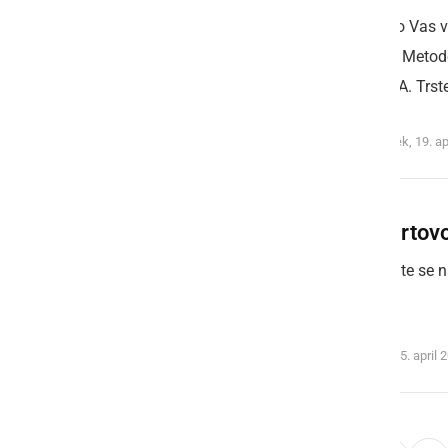
Prijazno Vas v
kiparke Metode 
galeriji A. Tr
ponedeljek, 19. ap
Linhartov
Pridružite se
voljo!
četrtek, 15. april