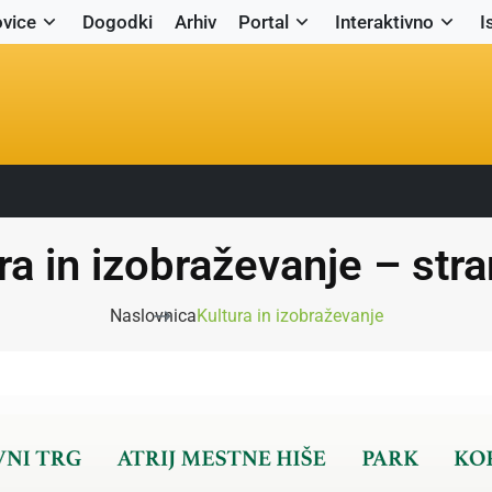
vice
Dogodki
Arhiv
Portal
Interaktivno
I
ra in izobraževanje – str
Naslovnica
Kultura in izobraževanje