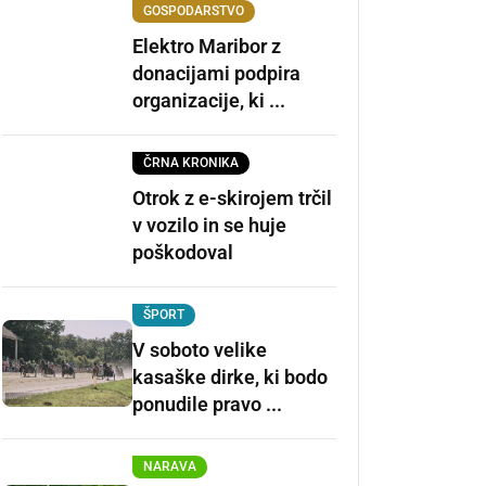
GOSPODARSTVO
Elektro Maribor z
donacijami podpira
organizacije, ki ...
ČRNA KRONIKA
Otrok z e-skirojem trčil
v vozilo in se huje
poškodoval
ŠPORT
V soboto velike
kasaške dirke, ki bodo
ponudile pravo ...
NARAVA