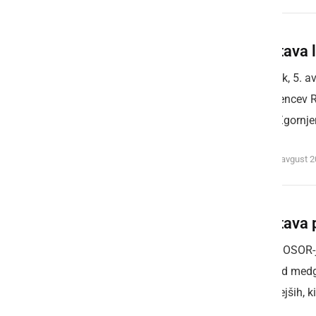
Razstava l
V četrtek, 5. 
upokojencev Ra
hiše v Zgornje
sreda, 4. avgust 
Razstava 
V avli DOSOR-j
na ogled medg
najstarejših, k