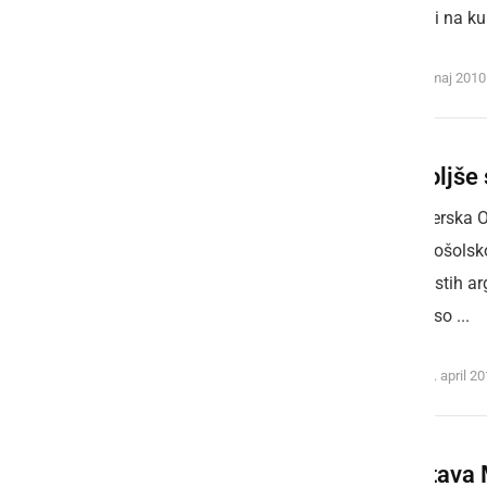
Vabljeni na ku
torek, 4. maj 2010
Najboljše 
Ljutomerska O
osnovnošolsko
spretnostih a
ekip, ki so ...
petek, 23. april 2
Razstava 