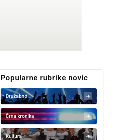
Popularne rubrike novic
Družabno
Črna kronika
Kultura