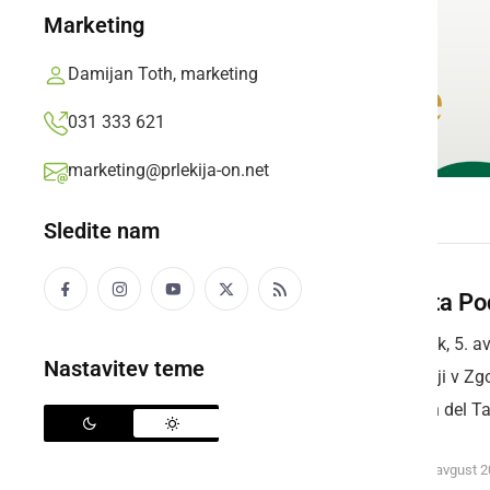
Marketing
Damijan Toth, marketing
031 333 621
marketing@prlekija-on.net
Sledite nam
Odprta Po
V četrtek, 5. 
Nastavitev teme
domačiji v Zg
likovnih del Ta
petek, 6. avgust 