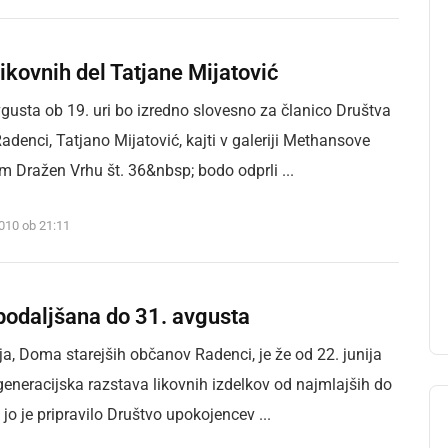
ikovnih del Tatjane Mijatović
avgusta ob 19. uri bo izredno slovesno za članico Društva
denci, Tatjano Mijatović, kajti v galeriji Methansove
m Dražen Vrhu št. 36&nbsp; bodo odprli ...
2010 ob 21:11
podaljšana do 31. avgusta
a, Doma starejših občanov Radenci, je že od 22. junija
eneracijska razstava likovnih izdelkov od najmlajših do
i jo je pripravilo Društvo upokojencev ...