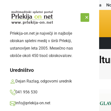
Naslovnica
No
Prlekija-on.net je največji in najbolje
obiskan spletni medij v širši Prlekiji,
Sledite nam:
PETEK, 7. AVGUST 2026
ustanovljen leta 2005. Mesečno nas
obišče okoli 450 tisoč obiskovalcev.
Kultu
Uredništvo
Dejan Razlag, odgovorni urednik
041 956 530
info@prlekija-on.net