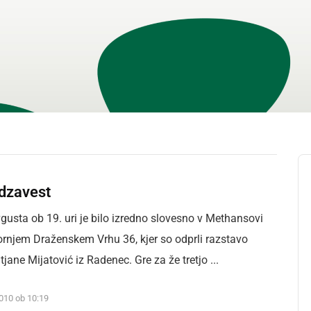
dzavest
avgusta ob 19. uri je bilo izredno slovesno v Methansovi
ornjem Draženskem Vrhu 36, kjer so odprli razstavo
tjane Mijatović iz Radenec. Gre za že tretjo ...
2010 ob 10:19