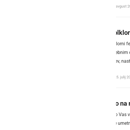
sreda, 4. avgust 
40. folklor
40. folklorni f
prepotrebnim 
prireditev, nas
nedelja, 25. julij 
Vabilo na 
Prijazno Vas v
skupine umetni