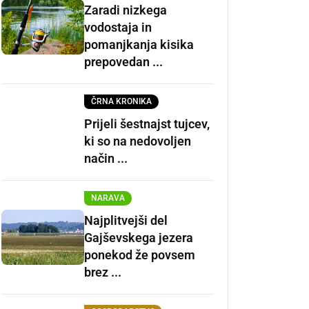
Zaradi nizkega
vodostaja in
pomanjkanja kisika
prepovedan ...
ČRNA KRONIKA
Prijeli šestnajst tujcev,
ki so na nedovoljen
način ...
NARAVA
Najplitvejši del
Gajševskega jezera
ponekod že povsem
brez ...