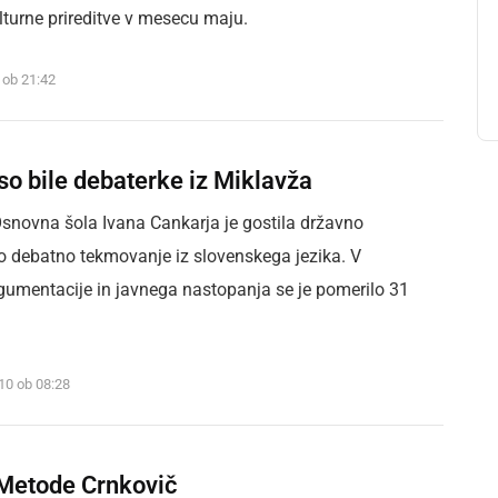
lturne prireditve v mesecu maju.
 ob 21:42
so bile debaterke iz Miklavža
snovna šola Ivana Cankarja je gostila državno
 debatno tekmovanje iz slovenskega jezika. V
rgumentacije in javnega nastopanja se je pomerilo 31
010 ob 08:28
Metode Crnkovič