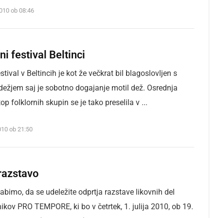
2010 ob 08:46
ni festival Beltinci
estival v Beltincih je kot že večkrat bil blagoslovljen s
dežjem saj je sobotno dogajanje motil dež. Osrednja
top folklornih skupin se je tako preselila v ...
2010 ob 21:50
razstavo
abimo, da se udeležite odprtja razstave likovnih del
kov PRO TEMPORE, ki bo v četrtek, 1. julija 2010, ob 19.