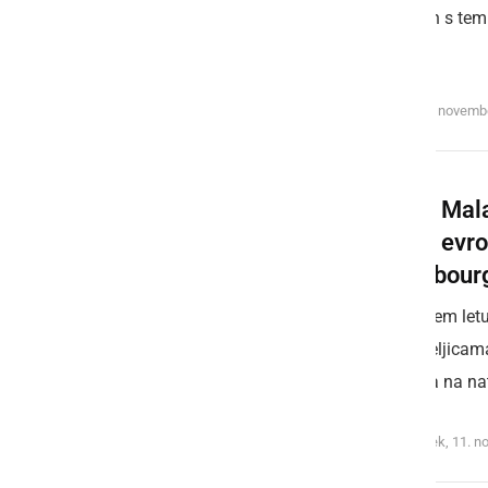
hrane in s tem
zajtrk.
torek, 19. novemb
Vrtec Mala
obisk evr
Strasbour
V šolskem letu
vzgojiteljicam
prijavila na n
ponedeljek, 11. 