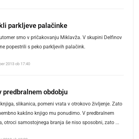
kli parkljeve palačinke
jutomer smo v pričakovanju Miklavža. V skupini Delfinov
e popestrili s peko parkljevih palačink.
ber 2013 ob 17:40
 v predbralnem obdobju
knjiga, slikanica, pomeni vrata v otrokovo življenje. Zato
omembno kakšno knjigo mu ponudimo. V predbralnem
, otroci samostojnega branja še niso sposobni, zato ...