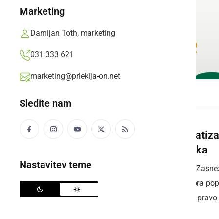
Marketing
Damijan Toth, marketing
031 333 621
marketing@prlekija-on.net
Sledite nam
Dramatizac
Božička
Nastavitev teme
&raquo;Zasneže
decembra popol
pričaral pravo