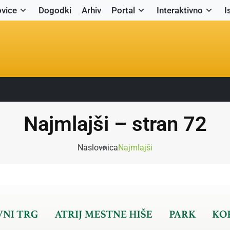
vice
Dogodki
Arhiv
Portal
Interaktivno
I
Najmlajši – stran 72
Naslovnica
Najmlajši