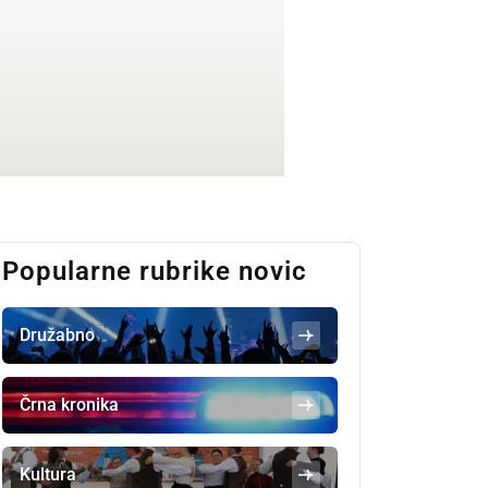
Popularne rubrike novic
Družabno
Črna kronika
Kultura