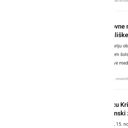
sreda, 4. decembe
Lutkovne 
gledališke
V Sv. Juriju o
tudi v tem šol
vključitve med 
sreda, 27. novemb
V vrtcu Kr
slovenski 
V petek, 15. n