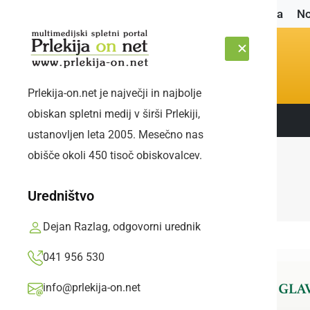
Naslovnica
No
Prlekija-on.net je največji in najbolje
obiskan spletni medij v širši Prlekiji,
Sledite nam:
ČETRTEK, 6. AVGUST 2026
ustanovljen leta 2005. Mesečno nas
obišče okoli 450 tisoč obiskovalcev.
Uredništvo
Dejan Razlag, odgovorni urednik
041 956 530
info@prlekija-on.net