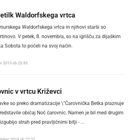
etilk Waldorfskega vrtca
murskega Waldorfskega vrtca in njihovi starši so
tinovo. V petek, 8. novembra, so na igrišču za dijaškim
Sobota to počeli na svoj način.
r 2013 ob 23:35
vnic v vrtcu Križevci
avke so preko dramatizacije \"Čarovnička Betka praznuje
predstavile običaj Noč čarovnic. Namen je bil med drugim
izgubijo strah pred pravljičnimi bitji - ...
ktober 2013 ob 22:27