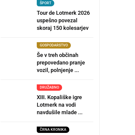
ŠPORT
Tour de Lotmerk 2026
uspešno povezal
skoraj 150 kolesarjev
GOSPODARSTVO
Še v treh občinah
prepovedano pranje
vozil, polnjenje ...
DRUŽABNO
XIII. Kopališke igre
Lotmerk na vodi
navdušile mlade ...
ČRNA KRONIKA