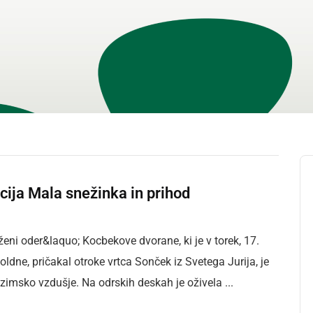
ija Mala snežinka in prihod
ni oder&laquo; Kocbekove dvorane, ki je v torek, 17.
dne, pričakal otroke vrtca Sonček iz Svetega Jurija, je
 zimsko vzdušje. Na odrskih deskah je oživela ...