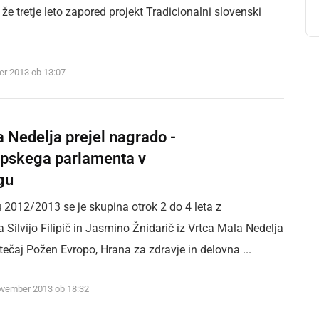
 že tretje leto zapored projekt Tradicionalni slovenski
er 2013 ob 13:07
 Nedelja prejel nagrado -
opskega parlamenta v
gu
 2012/2013 se je skupina otrok 2 do 4 leta z
a Silvijo Filipič in Jasmino Žnidarič iz Vrtca Mala Nedelja
atečaj Požen Evropo, Hrana za zdravje in delovna ...
november 2013 ob 18:32