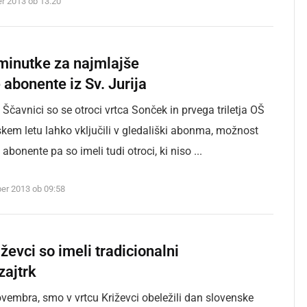
r 2013 ob 13:20
minutke za najmlajše
 abonente iz Sv. Jurija
b Ščavnici so se otroci vrtca Sonček in prvega triletja OŠ
skem letu lahko vključili v gledališki abonma, možnost
abonente pa so imeli tudi otroci, ki niso ...
er 2013 ob 09:58
iževci so imeli tradicionalni
zajtrk
ovembra, smo v vrtcu Križevci obeležili dan slovenske