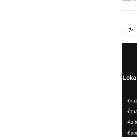
...
««
‹
1
70
71
72
73
74
Loka
Dru
Prlekija-on.net je največji in
Črna
najbolje obiskan spletni medij
Kult
v Prlekiji.
Špo