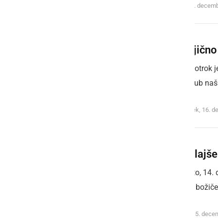
sreda, 18. decem
Pravljično
Vzgoja otrok j
nam kljub naš
ponedeljek, 16. 
Najmlajše
V soboto, 14.
obiskal božiče
nedelja, 15. dece