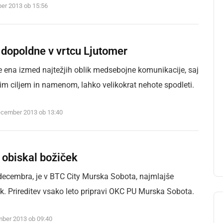
ber 2013 ob 15:56
 dopoldne v vrtcu Ljutomer
e ena izmed najtežjih oblik medsebojne komunikacije, saj
im ciljem in namenom, lahko velikokrat nehote spodleti.
december 2013 ob 13:40
 obiskal božiček
 decembra, je v BTC City Murska Sobota, najmlajše
k. Prireditev vsako leto pripravi OKC PU Murska Sobota.
mber 2013 ob 09:40