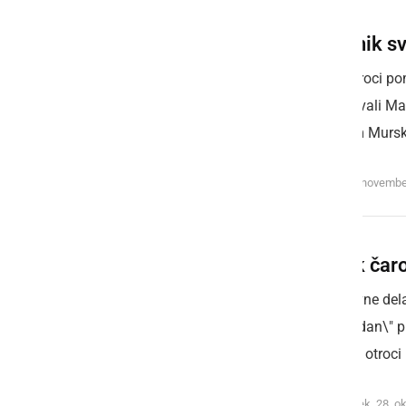
Praznik sv
Tudi otroci po
praznovali Mar
domom Murska 
petek, 8. novembe
Obisk čaro
Strokovne del
rojstni dan\" 
tudi, da otroci 
ponedeljek, 28. o