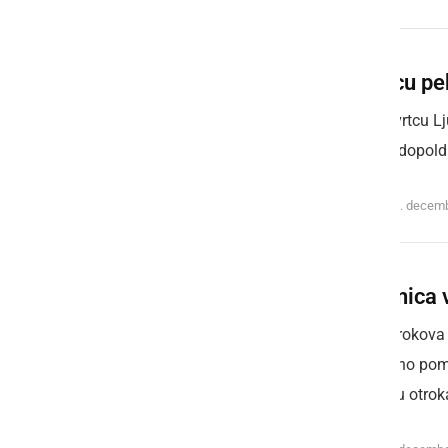
V vrtcu pe
Tudi v vrtcu L
smo si dopoldn
četrtek, 5. decem
Slikanica
Prva otrokova 
je izredno p
obdobju otroka