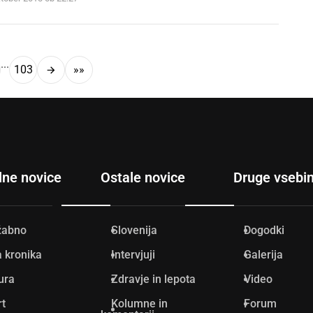
...
103
»»
lne novice
Ostale novice
Druge vsebi
žabno
Slovenija
Dogodki
 kronika
Intervjuji
Galerija
ura
Zdravje in lepota
Video
rt
Kolumne in
Forum