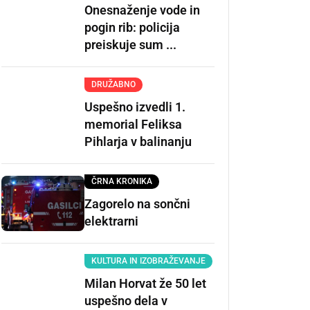
Onesnaženje vode in
pogin rib: policija
preiskuje sum ...
DRUŽABNO
Uspešno izvedli 1.
memorial Feliksa
Pihlarja v balinanju
ČRNA KRONIKA
Zagorelo na sončni
elektrarni
KULTURA IN IZOBRAŽEVANJE
Milan Horvat že 50 let
uspešno dela v