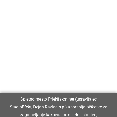
Prlekija-on.net je največji in najbolje obiskan spletni medij v
Prlekiji.
Vpisan je v razvid medijev, ki ga vodi Ministrstvo za kulturo
Republike Slovenije, pod zaporedno številko 1529.
Glavni in odgovorni urednik:
Spletno mesto Prlekija-on.net (upravljalec
Dejan Razlag
StudioEfekt, Dejan Razlag s.p.) uporablja piškotke za
info@prlekija-on.net
zagotavljanje kakovostne spletne storitve,