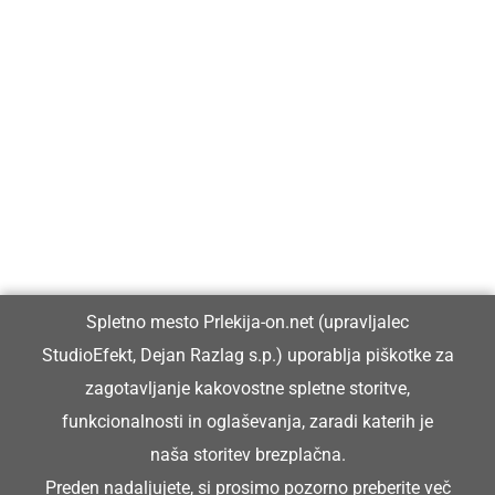
Prlekija-on.net je največji in najbolje obiskan spletni medij v
Prlekiji.
Vpisan je v razvid medijev, ki ga vodi Ministrstvo za kulturo
Republike Slovenije, pod zaporedno številko 1529.
Glavni in odgovorni urednik:
Spletno mesto Prlekija-on.net (upravljalec
Dejan Razlag
StudioEfekt, Dejan Razlag s.p.) uporablja piškotke za
info@prlekija-on.net
zagotavljanje kakovostne spletne storitve,
funkcionalnosti in oglaševanja, zaradi katerih je
naša storitev brezplačna.
Preden nadaljujete, si prosimo pozorno preberite
več