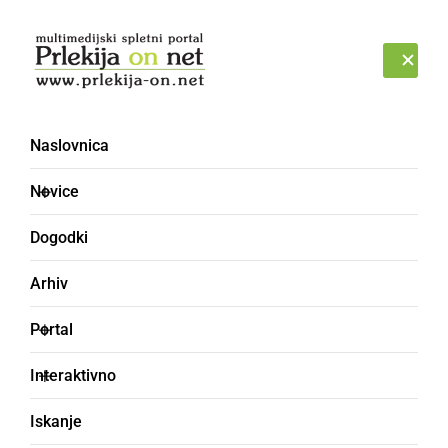
Prijava
PETEK, 7. AVGUST 2026
Naslovnica
Politika – stran 79
Novice
Dogodki
Arhiv
Portal
Interaktivno
Iskanje
Peticija