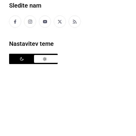
Sledite nam
četrtek, 12. oktober 2006 ob 14:59
««
‹
78
79
›
»»
Nastavitev teme
Popularne rubrike novic
Družabno
Črna kronika
Kultura