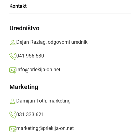
Pričela se bo gradnja novega krožišča v
Kontakt
Ljutomeru, veljal bo spremenjen prometni
režim
Uredništvo
Direkcija Republike Slovenije za infrastrukturo in Občina
Ljutomer obveščata, da bo zaradi začetka gradnje novega
Dejan Razlag, odgovorni urednik
krožišča v Ljutomeru na območju križišča državnih cest R1-
041 956 530
230 Križevci–Ljutomer in ...
info@prlekija-on.net
torek, 4. avgust 2026 ob 13:21
Marketing
Damijan Toth, marketing
DRUŽABNO
Na Krčevini so že devetič orali s
031 333 621
starodobnimi traktorji
marketing@prlekija-on.net
V nedeljo, 2. avgusta 2026, je bilo v Krčevini pri Miklavžu