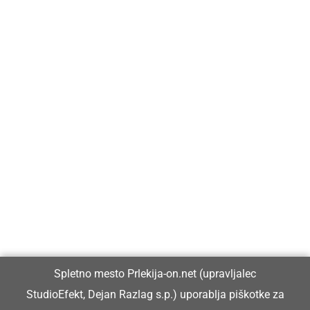
Prlekija-on.net je največji in najbolje obiskan spletni medij v
Prlekiji.
Vpisan je v razvid medijev, ki ga vodi Ministrstvo za kulturo
Republike Slovenije, pod zaporedno številko 1529.
Glavni in odgovorni urednik:
Spletno mesto Prlekija-on.net (upravljalec
Dejan Razlag
StudioEfekt, Dejan Razlag s.p.) uporablja piškotke za
info@prlekija-on.net