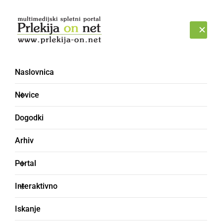
Prijava
SOBOTA, 8. AVGUST 2026
Naslovnica
Lokalne novice – stran 5
Novice
Dogodki
Arhiv
Portal
Interaktivno
Iskanje
GOSPODARSTVO