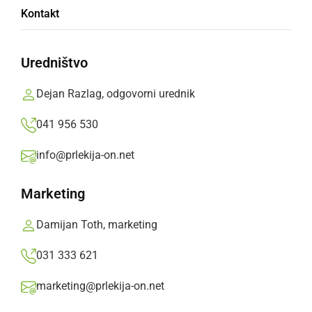
PKL: Beltinci brez težav v Murski Soboti,
Kontakt
Bistrica in KD Ljutomer do prvih zmag
Uredništvo
ponedeljek, 12. november 2018 ob 08:23
Dejan Razlag, odgovorni urednik
041 956 530
Popularne rubrike novic
info@prlekija-on.net
Družabno
Marketing
Črna kronika
Damijan Toth, marketing
031 333 621
Kultura
marketing@prlekija-on.net
Šport