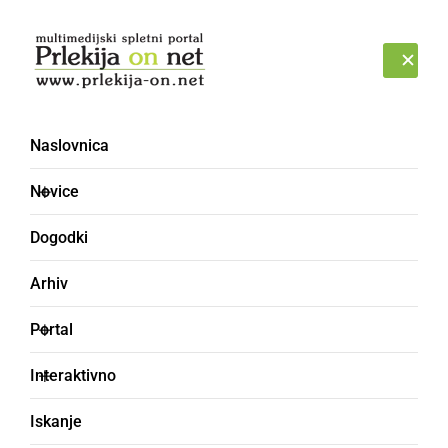
Prijava
PONEDELJEK, 10. AVGUST 2026
Naslovnica
1. krog
Novice
Dogodki
Arhiv
Portal
Interaktivno
Iskanje
ŠPORT