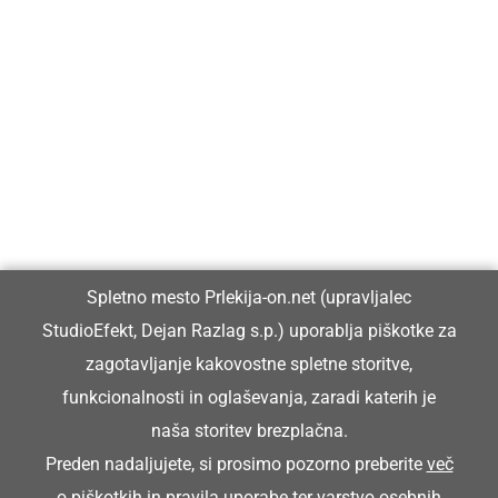
Prlekija-on.net je največji in najbolje obiskan spletni medij v
Prlekiji.
Vpisan je v razvid medijev, ki ga vodi Ministrstvo za kulturo
Republike Slovenije, pod zaporedno številko 1529.
Glavni in odgovorni urednik:
Spletno mesto Prlekija-on.net (upravljalec
Dejan Razlag
StudioEfekt, Dejan Razlag s.p.) uporablja piškotke za
info@prlekija-on.net
zagotavljanje kakovostne spletne storitve,
funkcionalnosti in oglaševanja, zaradi katerih je
naša storitev brezplačna.
Preden nadaljujete, si prosimo pozorno preberite
več
o piškotkih
in
pravila uporabe ter varstvo osebnih