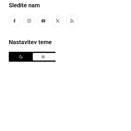
Sledite nam
Politika
Gospodarstvo
Nastavitev teme
Narava
Zanimivosti