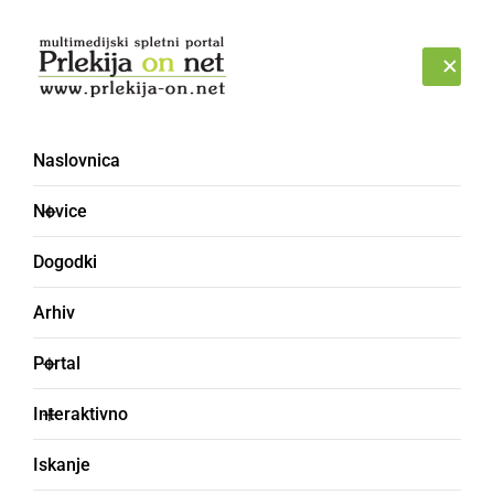
Prijava
SOBOTA, 8. AVGUST 2026
Naslovnica
100 let
Novice
Dogodki
Arhiv
Portal
Interaktivno
Iskanje
DRUŽABNO