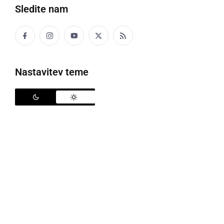
Sledite nam
Družabno
Črna kronika
Nastavitev teme
Kultura
Šport
Politika
Gospodarstvo
Narava