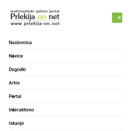
Prijava
NEDELJA, 9. AVGUST 2026
Naslovnica
30 let s harmoniko
Novice
Dogodki
Arhiv
Portal
Interaktivno
Iskanje
KULTURA IN IZOBRAŽEVANJE