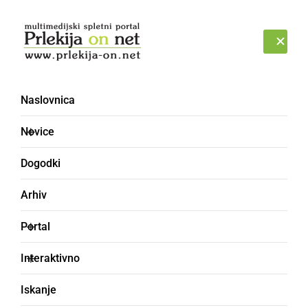
Prijava
NEDELJA, 9. AVGUST 2026
Naslovnica
8. marec
Novice
Dogodki
Arhiv
Portal
Interaktivno
Iskanje
KULTURA IN IZOBRAŽEVANJE