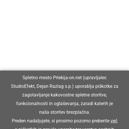
Prlekija-on.net je največji in najbolje obiskan spletni medij v
Prlekiji.
Vpisan je v razvid medijev, ki ga vodi Ministrstvo za kulturo
Republike Slovenije, pod zaporedno številko 1529.
Glavni in odgovorni urednik:
Spletno mesto Prlekija-on.net (upravljalec
Dejan Razlag
StudioEfekt, Dejan Razlag s.p.) uporablja piškotke za
info@prlekija-on.net
zagotavljanje kakovostne spletne storitve,
funkcionalnosti in oglaševanja, zaradi katerih je
naša storitev brezplačna.
Preden nadaljujete, si prosimo pozorno preberite
več