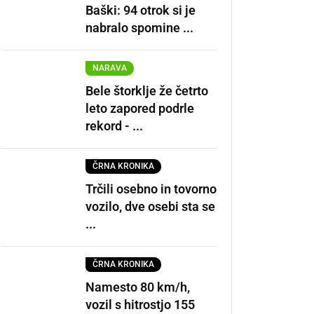
Baški: 94 otrok si je
nabralo spomine ...
NARAVA
Bele štorklje že četrto
leto zapored podrle
rekord - ...
ČRNA KRONIKA
Trčili osebno in tovorno
vozilo, dve osebi sta se
...
ČRNA KRONIKA
Namesto 80 km/h,
vozil s hitrostjo 155