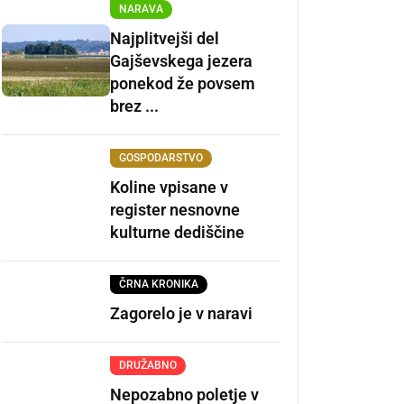
NARAVA
Najplitvejši del
Gajševskega jezera
ponekod že povsem
brez ...
GOSPODARSTVO
Koline vpisane v
register nesnovne
kulturne dediščine
ČRNA KRONIKA
Zagorelo je v naravi
DRUŽABNO
Nepozabno poletje v