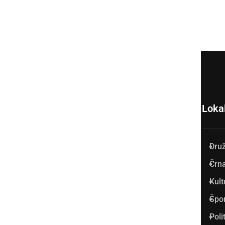
Loka
Dru
Prlekija-on.net je največji in
Črna
najbolje obiskan spletni medij
Kult
v Prlekiji.
Špo
Vpisan je v razvid medijev, ki
Poli