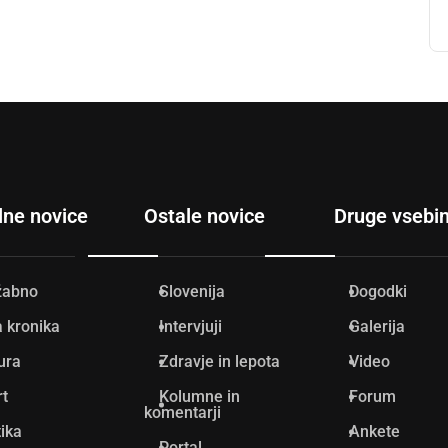
lne novice
Ostale novice
Druge vsebi
žabno
Slovenija
Dogodki
 kronika
Intervjuji
Galerija
ura
Zdravje in lepota
Video
rt
Kolumne in
Forum
komentarji
tika
Ankete
Portal