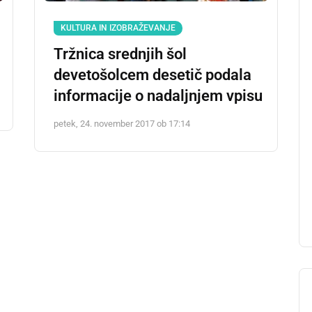
KULTURA IN IZOBRAŽEVANJE
Tržnica srednjih šol
devetošolcem desetič podala
informacije o nadaljnjem vpisu
petek, 24. november 2017 ob 17:14