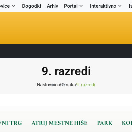
vice
Dogodki
Arhiv
Portal
Interaktivno
I
9. razredi
Naslovnica
Oznaka
9. razredi