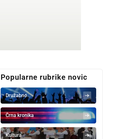
Popularne rubrike novic
Družabno
Črna kronika
Kultura