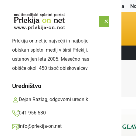
Naslovnica
No
Prlekija-on.net je največji in najbolje
obiskan spletni medij v širši Prlekiji,
Sledite nam:
PETEK, 7. AVGUST 2026
ustanovljen leta 2005. Mesečno nas
obišče okoli 450 tisoč obiskovalcev.
Uredništvo
Dejan Razlag, odgovorni urednik
041 956 530
info@prlekija-on.net