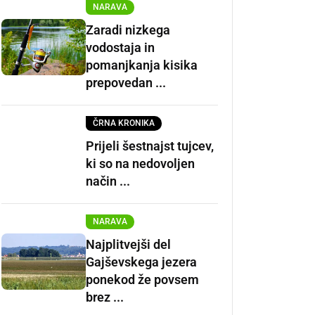
NARAVA
Zaradi nizkega
vodostaja in
pomanjkanja kisika
prepovedan ...
ČRNA KRONIKA
Prijeli šestnajst tujcev,
ki so na nedovoljen
način ...
NARAVA
Najplitvejši del
Gajševskega jezera
ponekod že povsem
brez ...