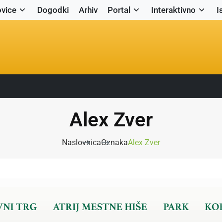
vice
Dogodki
Arhiv
Portal
Interaktivno
I
Alex Zver
Naslovnica
Oznaka
Alex Zver