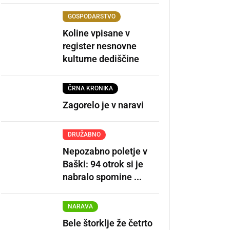
GOSPODARSTVO
Koline vpisane v
register nesnovne
kulturne dediščine
ČRNA KRONIKA
Zagorelo je v naravi
DRUŽABNO
Nepozabno poletje v
Baški: 94 otrok si je
nabralo spomine ...
NARAVA
Bele štorklje že četrto