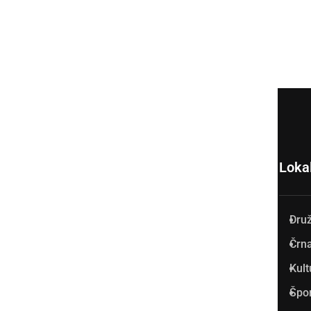
Loka
Dru
Prlekija-on.net je največji in
Črna
najbolje obiskan spletni medij
Kult
v Prlekiji.
Špo