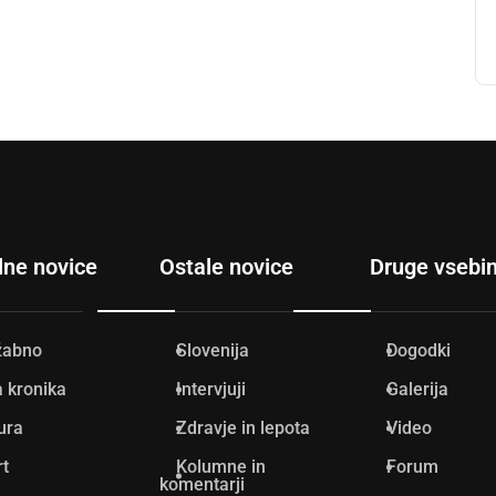
lne novice
Ostale novice
Druge vsebi
žabno
Slovenija
Dogodki
 kronika
Intervjuji
Galerija
ura
Zdravje in lepota
Video
rt
Kolumne in
Forum
komentarji