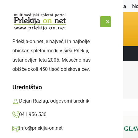
Naslovnica
No
Prlekija-on.net je največji in najbolje
obiskan spletni medij v širši Prlekiji,
Sledite nam:
PETEK, 7. AVGUST 2026
ustanovljen leta 2005. Mesečno nas
obišče okoli 450 tisoč obiskovalcev.
Uredništvo
Dejan Razlag, odgovorni urednik
041 956 530
info@prlekija-on.net