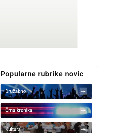
Popularne rubrike novic
Družabno
Črna kronika
Kultura