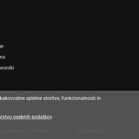
ge
ina
pesniki
kakovostne spletne storitve, funkcionalnosti in
varstvo osebnih podatkov
.
 o zasebnosti
•
Piškotki
Oglaševanje