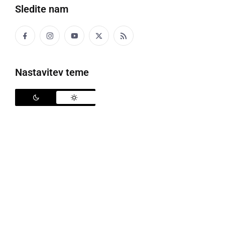
Sledite nam
Politika
Gospodarstvo
Nastavitev teme
Narava
Zanimivosti