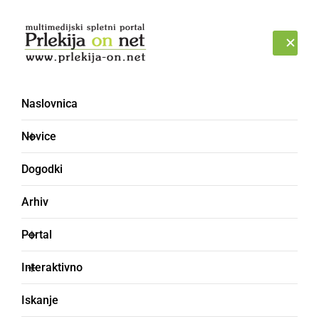
Prijava
ČETRTEK, 6. AVGUST 2026
Naslovnica
Andrej Anderlič
Novice
Dogodki
Arhiv
Portal
Interaktivno
Iskanje
KULTURA IN IZOBRAŽEVANJE