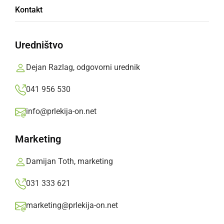
Čas volitev
Kontakt
sreda, 3. september 2014 ob 20:14
Uredništvo
Dejan Razlag, odgovorni urednik
Popularne rubrike novic
041 956 530
Družabno
info@prlekija-on.net
Marketing
Črna kronika
Damijan Toth, marketing
Kultura
031 333 621
Šport
marketing@prlekija-on.net