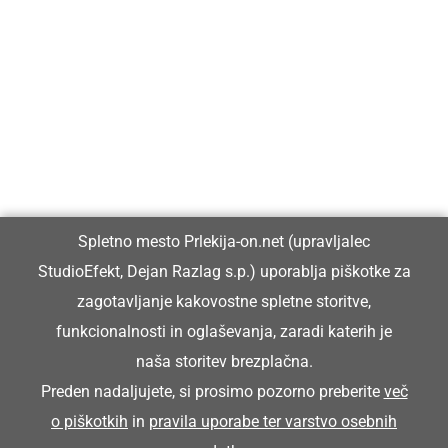
Prlekija-on.net je največji in najbolje obiskan spletni medij v
Prlekiji.
Vpisan je v razvid medijev, ki ga vodi Ministrstvo za kulturo
Republike Slovenije, pod zaporedno številko 1529.
Glavni in odgovorni urednik:
Spletno mesto Prlekija-on.net (upravljalec
Dejan Razlag
StudioEfekt, Dejan Razlag s.p.) uporablja piškotke za
info@prlekija-on.net
zagotavljanje kakovostne spletne storitve,
funkcionalnosti in oglaševanja, zaradi katerih je
naša storitev brezplačna.
Preden nadaljujete, si prosimo pozorno preberite
več
o piškotkih
in
pravila uporabe ter varstvo osebnih
© Prlekija-on.net | 2005 - 2026 | Vse pravice pridržane |