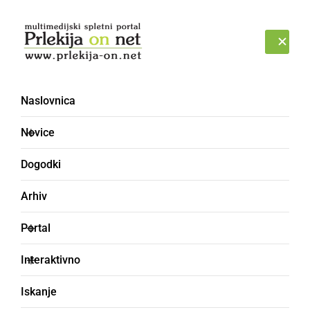
Prijava
ČETRTEK, 6. AVGUST 2026
Naslovnica
Andreja Poljanec
Novice
Dogodki
Arhiv
Portal
Interaktivno
Iskanje
SLOVENIJA