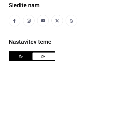
Sledite nam
Družabno
Črna kronika
Nastavitev teme
Kultura
Šport
Politika
Gospodarstvo
Narava