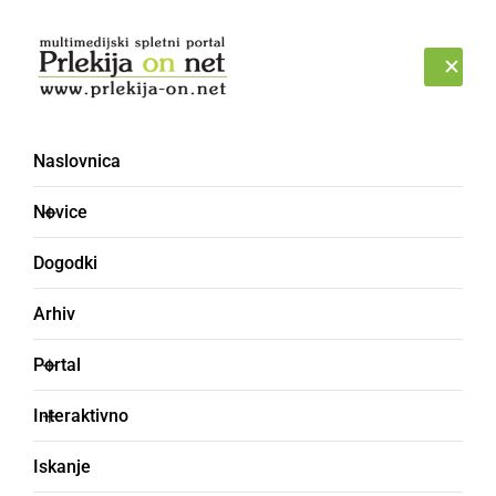
Prijava
NEDELJA, 9. AVGUST 2026
Naslovnica
Ansambel Lojzeta Slaka
Novice
Dogodki
Arhiv
Portal
Interaktivno
Iskanje
DRUŽABNO