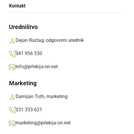
Sodobna avtopralnica AquaDrive v
Kontakt
Noršincih pri Ljutomeru: Od pranja do
najema vozil
Uredništvo
torek, 30. junij 2026 ob 16:58
Dejan Razlag, odgovorni urednik
041 956 530
Popularne rubrike novic
info@prlekija-on.net
Družabno
Marketing
Damijan Toth, marketing
Črna kronika
031 333 621
Kultura
marketing@prlekija-on.net