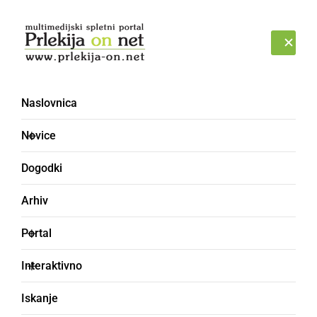
Prijava
SOBOTA, 8. AVGUST 2026
Naslovnica
AquaDrive
Novice
Dogodki
Arhiv
Portal
Interaktivno
Iskanje
GOSPODARSTVO