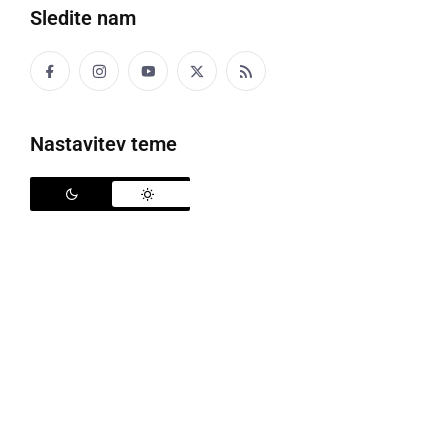
Šport
Sledite nam
Politika
Gospodarstvo
Nastavitev teme
Narava
Zanimivosti