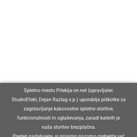
Prlekija-on.net je največji in najbolje obiskan spletni medij v
Prlekiji.
Vpisan je v razvid medijev, ki ga vodi Ministrstvo za kulturo
Republike Slovenije, pod zaporedno številko 1529.
Glavni in odgovorni urednik:
Spletno mesto Prlekija-on.net (upravljalec
Dejan Razlag
StudioEfekt, Dejan Razlag s.p.) uporablja piškotke za
info@prlekija-on.net
zagotavljanje kakovostne spletne storitve,
funkcionalnosti in oglaševanja, zaradi katerih je
naša storitev brezplačna.
Preden nadaljujete, si prosimo pozorno preberite
več