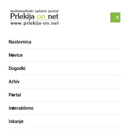
Prijava
ČETRTEK, 6. AVGUST 2026
Naslovnica
avtodom
Novice
Dogodki
Arhiv
Portal
Interaktivno
Iskanje
GOSPODARSTVO