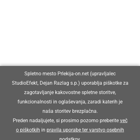
Prlekija-on.net je največji in najbolje obiskan spletni medij v
Prlekiji.
Vpisan je v razvid medijev, ki ga vodi Ministrstvo za kulturo
Republike Slovenije, pod zaporedno številko 1529.
Glavni in odgovorni urednik:
Spletno mesto Prlekija-on.net (upravljalec
Dejan Razlag
StudioEfekt, Dejan Razlag s.p.) uporablja piškotke za
info@prlekija-on.net
zagotavljanje kakovostne spletne storitve,
funkcionalnosti in oglaševanja, zaradi katerih je
naša storitev brezplačna.
Preden nadaljujete, si prosimo pozorno preberite
več
o piškotkih
in
pravila uporabe ter varstvo osebnih
© Prlekija-on.net | 2005 - 2026 | Vse pravice pridržane |
podatkov
.