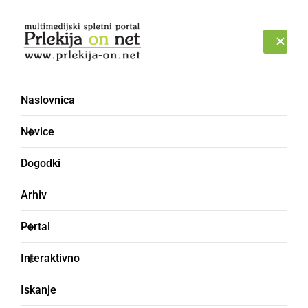
Prijava
SOBOTA, 8. AVGUST 2026
Naslovnica
bonboni
Novice
Dogodki
Arhiv
Portal
Interaktivno
Iskanje
GOSPODARSTVO