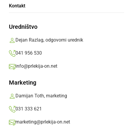
Odpoklicali bonbone zaradi prisotnosti
Kontakt
nedovoljenega aditiva
Uredništvo
petek, 31. maj 2024 ob 12:23
Dejan Razlag, odgovorni urednik
041 956 530
ČRNA KRONIKA
info@prlekija-on.net
Ponovno neznanec učenca vabil v kombi z
bonboni
Marketing
petek, 18. november 2022 ob 12:42
Damijan Toth, marketing
031 333 621
marketing@prlekija-on.net
ČRNA KRONIKA