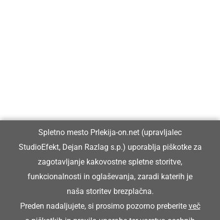
Prlekija-on.net je največji in najbolje obiskan spletni medij v
Prlekiji.
Vpisan je v razvid medijev, ki ga vodi Ministrstvo za kulturo
Republike Slovenije, pod zaporedno številko 1529.
Glavni in odgovorni urednik:
Spletno mesto Prlekija-on.net (upravljalec
Dejan Razlag
StudioEfekt, Dejan Razlag s.p.) uporablja piškotke za
info@prlekija-on.net
zagotavljanje kakovostne spletne storitve,
funkcionalnosti in oglaševanja, zaradi katerih je
naša storitev brezplačna.
Preden nadaljujete, si prosimo pozorno preberite
več