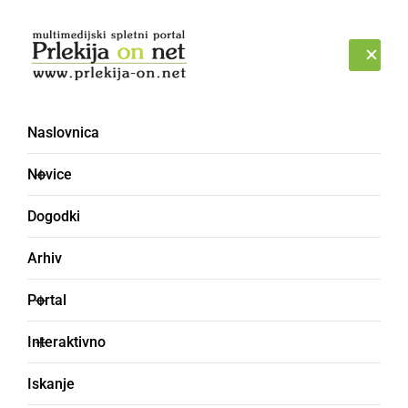
Prijava
PETEK, 7. AVGUST 2026
Naslovnica
Broken Trigger
Novice
Dogodki
Arhiv
Portal
Interaktivno
Iskanje
DRUŽABNO