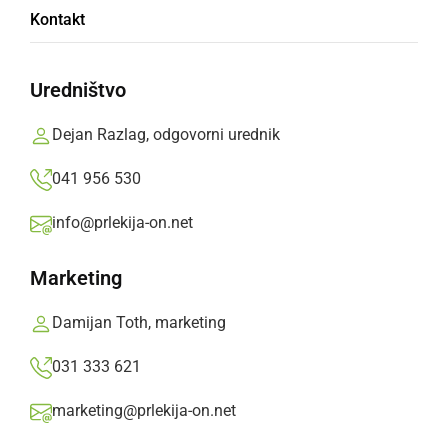
Monsters of Lotmerk stresli bar Klub
Kontakt
četrtek, 29. julij 2010 ob 14:43
Uredništvo
Dejan Razlag, odgovorni urednik
Popularne rubrike novic
041 956 530
Družabno
info@prlekija-on.net
Marketing
Črna kronika
Damijan Toth, marketing
Kultura
031 333 621
Šport
marketing@prlekija-on.net