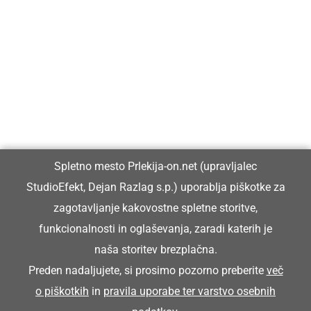
Prlekija-on.net je največji in najbolje obiskan spletni medij v
Prlekiji.
Vpisan je v razvid medijev, ki ga vodi Ministrstvo za kulturo
Republike Slovenije, pod zaporedno številko 1529.
Glavni in odgovorni urednik:
Spletno mesto Prlekija-on.net (upravljalec
Dejan Razlag
StudioEfekt, Dejan Razlag s.p.) uporablja piškotke za
info@prlekija-on.net
zagotavljanje kakovostne spletne storitve,
funkcionalnosti in oglaševanja, zaradi katerih je
naša storitev brezplačna.
Preden nadaljujete, si prosimo pozorno preberite
več
o piškotkih
in
pravila uporabe ter varstvo osebnih
© Prlekija-on.net | 2005 - 2026 | Vse pravice pridržane |