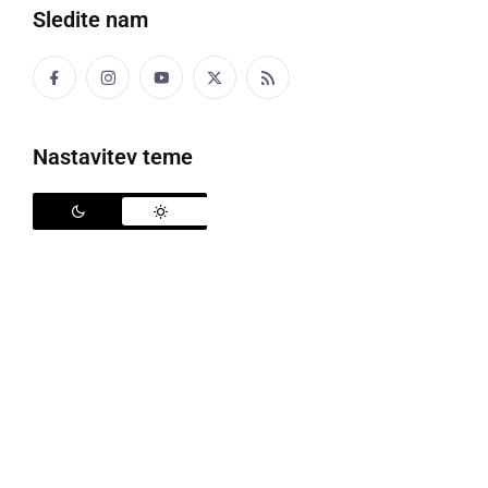
Sledite nam
Politika
Gospodarstvo
Nastavitev teme
Narava
Zanimivosti